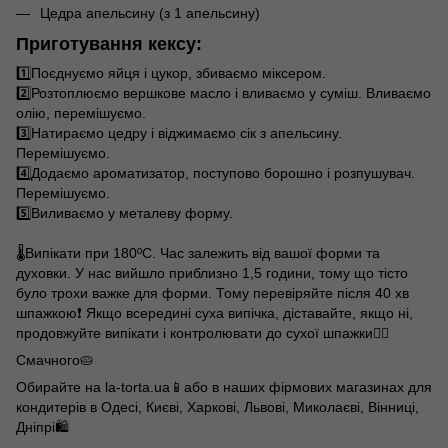
Цедра апельсину (з 1 апельсину)
Приготування кексу:
1️⃣Поєднуємо яйця і цукор, збиваємо міксером.
2️⃣Розтоплюємо вершкове масло і вливаємо у суміш. Вливаємо
олію, перемішуємо.
3️⃣Натираємо цедру і віджимаємо сік з апельсину.
Перемішуємо.
4️⃣Додаємо ароматизатор, поступово борошно і розпушувач.
Перемішуємо.
5️⃣Виливаємо у металеву форму.
🌡️Випікати при 180ºС. Час залежить від вашої форми та
духовки. У нас вийшло приблизно 1,5 години, тому що тісто
було трохи важке для форми. Тому перевіряйте після 40 хв
шпажкою❗️ Якщо всередині суха випічка, діставайте, якщо ні,
продовжуйте випікати і контролювати до сухої шпажки☝🏻
Смачного🥧
Обирайте на la-torta.ua📱або в наших фірмових магазинах для
кондитерів в Одесі, Києві, Харкові, Львові, Миколаєві, Вінниці,
Дніпрі🛍️