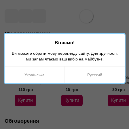
Ми рекомендуємо
Вітаємо!
Ви можете обрати мову перегляду сайту. Для зручності,
ми запам'ятаємо ваш вибір на майбутнє.
Українська
Русский
Металева форма
Розпушувач для тіста,
Ароматизатор У
Ромова баба d-23см, h-
50гр
Ваніль, 5мл
9,5см
110 грн
15 грн
30 грн
Купити
Купити
Купити
Обговорення