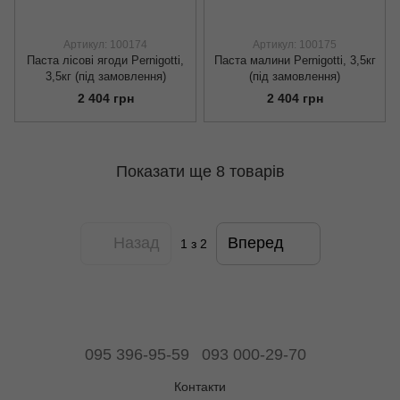
Артикул: 100174
Артикул: 100175
Паста лісові ягоди Pernigotti,
Паста малини Pernigotti, 3,5кг
3,5кг (під замовлення)
(під замовлення)
2 404 грн
2 404 грн
Показати ще 8 товарів
Назад
Вперед
1
з 2
095 396-95-59
093 000-29-70
Контакти