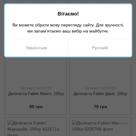
Артикул: 105062
Артикул: 9972254
Чорнило каракатиці Norma
Деліпаста Fabbri Французька
Вітаємо!
Nero di Seppia, 500гр
ваніль, 100гр
750 грн
115 грн
Ви можете обрати мову перегляду сайту. Для зручності,
ми запам'ятаємо ваш вибір на майбутнє.
Українська
Русский
Артикул: 9225722
Артикул: 9225703
Деліпаста Fabbri Манго, 100гр
Деліпаста Fabbri Диня, 100гр
85 грн
70 грн