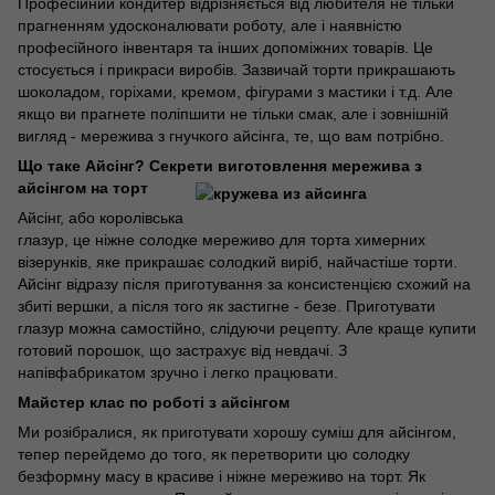
Професійний кондитер відрізняється від любителя не тільки
прагненням удосконалювати роботу, але і наявністю
професійного інвентаря та інших допоміжних товарів. Це
стосується і прикраси виробів. Зазвичай торти прикрашають
шоколадом, горіхами, кремом, фігурами з мастики і т.д. Але
якщо ви прагнете поліпшити не тільки смак, але і зовнішній
вигляд - мережива з гнучкого айсінга, те, що вам потрібно.
Що таке Айсінг? Секрети виготовлення мережива з
айсінгом на торт
Айсінг, або королівська
глазур, це ніжне солодке мереживо для торта химерних
візерунків, яке прикрашає солодкий виріб, найчастіше торти.
Айсінг відразу після приготування за консистенцією схожий на
збиті вершки, а після того як застигне - безе. Приготувати
глазур можна самостійно, слідуючи рецепту. Але краще купити
готовий порошок, що застрахує від невдачі. З
напівфабрикатом зручно і легко працювати.
Майстер клас по роботі з айсінгом
Ми розібралися, як приготувати хорошу суміш для айсінгом,
тепер перейдемо до того, як перетворити цю солодку
безформну масу в красиве і ніжне мереживо на торт. Як