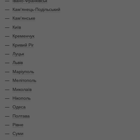
Івано-Франківськ
Кам'янець-Подільський
Кам'янське
Київ
Кременчук
Кривий Ріг
Луцьк
Львів
Маріуполь
Мелітополь
Миколаїв
Нікополь
Одеса
Полтава
Рівне
Суми