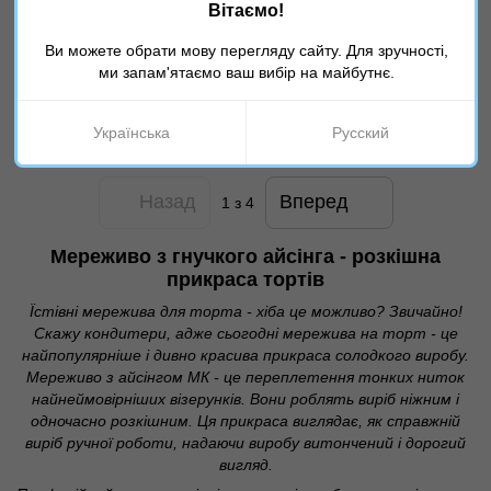
Вітаємо!
60 грн
60 грн
Ви можете обрати мову перегляду сайту. Для зручності,
ми запам'ятаємо ваш вибір на майбутнє.
Показати ще 20 товарів
Українська
Русский
Назад
Вперед
1
з 4
Мереживо з гнучкого айсінга - розкішна
прикраса тортів
Їстівні мережива для торта - хіба це можливо? Звичайно!
Скажу кондитери, адже сьогодні мережива на торт - це
найпопулярніше і дивно красива прикраса солодкого виробу.
Мереживо з айсінгом МК - це переплетення тонких ниток
найнеймовірніших візерунків. Вони роблять виріб ніжним і
одночасно розкішним. Ця прикраса виглядає, як справжній
виріб ручної роботи, надаючи виробу витончений і дорогий
вигляд.