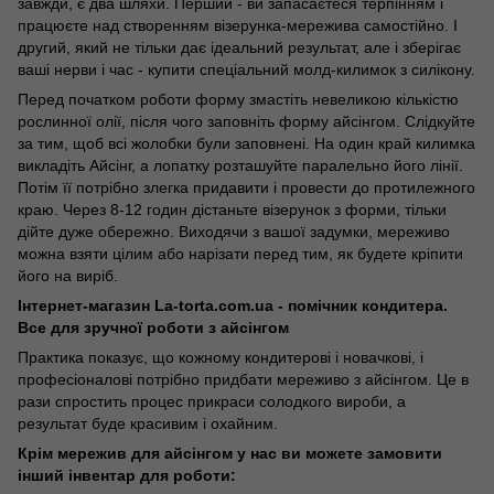
завжди, є два шляхи. Перший - ви запасаєтеся терпінням і
працюєте над створенням візерунка-мережива самостійно. І
другий, який не тільки дає ідеальний результат, але і зберігає
ваші нерви і час - купити спеціальний молд-килимок з силікону.
Перед початком роботи форму змастіть невеликою кількістю
рослинної олії, після чого заповніть форму айсінгом. Слідкуйте
за тим, щоб всі жолобки були заповнені. На один край килимка
викладіть Айсінг, а лопатку розташуйте паралельно його лінії.
Потім її потрібно злегка придавити і провести до протилежного
краю. Через 8-12 годин дістаньте візерунок з форми, тільки
дійте дуже обережно. Виходячи з вашої задумки, мереживо
можна взяти цілим або нарізати перед тим, як будете кріпити
його на виріб.
Інтернет-магазин La-torta.com.ua - помічник кондитера.
Все для зручної роботи з айсінгом
Практика показує, що кожному кондитерові і новачкові, і
професіоналові потрібно придбати мереживо з айсінгом. Це в
рази спростить процес прикраси солодкого вироби, а
результат буде красивим і охайним.
Крім мережив для айсінгом у нас ви можете замовити
інший інвентар для роботи: