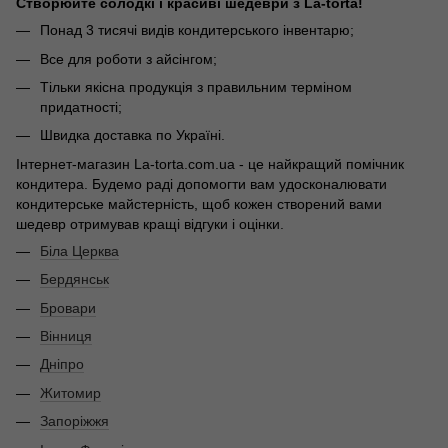
Створюйте солодкі і красиві шедеври з La-torta!
Понад 3 тисячі видів кондитерського інвентарю;
Все для роботи з айсінгом;
Тільки якісна продукція з правильним терміном
придатності;
Швидка доставка по Україні.
Інтернет-магазин La-torta.com.ua - це найкращий помічник
кондитера. Будемо раді допомогти вам удосконалювати
кондитерське майстерність, щоб кожен створений вами
шедевр отримував кращі відгуки і оцінки.
Біла Церква
Бердянськ
Бровари
Вінниця
Дніпро
Житомир
Запоріжжя