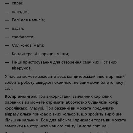
спреї;
насадки;
Гелі для написів;
пасти;
трафарети;
Силіконові мати;
Кондитерські шприци і мішки;
І інші пристосування для створення смачних і їстівних
візерунків.
У нас ви можете замовити весь кондитерський інвентар, який
зробить роботу швидкої і охайною, не займаючи багато часу і
сил.
Колір айсінгом.
При використанні звичайних харчових
барвників ви можете отримати абсолютно будь-який колір
королівської глазурі. При бажанні ви можете поєднувати
відразу кілька прикрас різних кольорів, що зробить виріб ще
більш унікальним. Все для айсінга і прикраси торта ви можете
замовити на сторінках нашого сайту La-torta.com.ua.