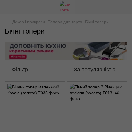
Декор і прикраси
Топери для торта
Бічні топери
Бічні топери
Фільтр
За популярністю