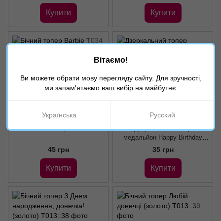
Купити
Купити
Вітаємо!
Ви можете обрати мову перегляду сайту. Для зручності,
ми запам'ятаємо ваш вибір на майбутнє.
Українська
Русский
Артикул: Т034
Артикул: Т027::1
Бічний топер Barbie
Дзеркальний топер
медальйон Happy Birthday
(золото)
45 грн
35 грн
Купити
Купити