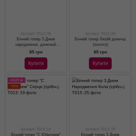
Артикул: Т013::38
Артикул: Т013::39
Бічний топер З Днем
Бічний топер Любій донечці
народження, донечка!
(золото)
(золото)
65 грн
65 грн
Купити
Купити
АКЦІЯ 🔥
−22%
Артикул: Т013::19
Артикул: Т013::25
Бічний топер "С Юбилеем"
Бічний топер З Днем