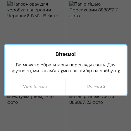
Артикул: 17512::19
Артикул: 888887::7
Вітаємо!
Наповнювач для коробки
Папір тішью Персиковий
паперовий Червоний
Ви можете обрати мову перегляду сайту. Для
30 грн
45 грн
зручності, ми запам'ятаємо ваш вибір на майбутнє.
Купити
Купити
Українська
Русский