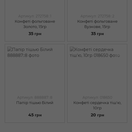
Артикул: 272758::1
Артикул: 272758::2
Конфеті фольговане
Конфеті фольговане
Золото, 15гр
Бузкове, 15гр
35 грн
35 грн
Артикул: 888887::8
Артикул: 018650
Папір тішью Білий
Конфеті сердечка тіш'ю,
10гр
45 грн
20 грн