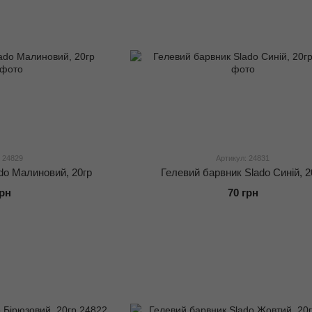
 24829
Артикул: 24831
do Малиновий, 20гр
Гелевий барвник Slado Синій, 2
грн
70 грн