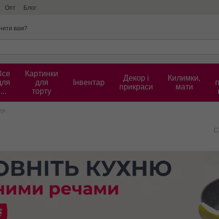
Опт
Блог
нити вам?
Все
Картинки
Декор і
Килимки,
для
для
Інвентар
прикраси
мати
...
торту
рі
С