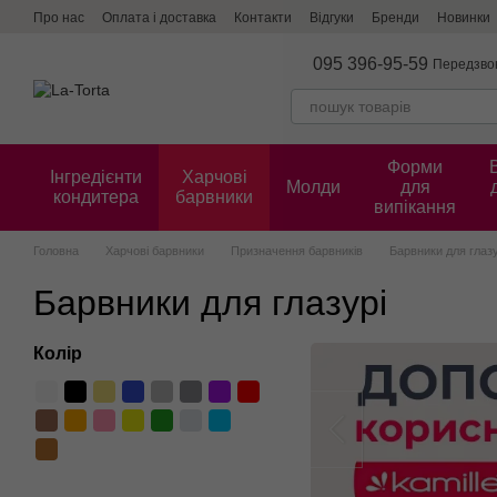
Перейти до основного контенту
Про нас
Оплата і доставка
Контакти
Відгуки
Бренди
Новинки
095 396-95-59
Передзво
Форми
Інгредієнти
Харчові
Молди
для
кондитера
барвники
випікання
Головна
Харчові барвники
Призначення барвників
Барвники для глазу
Барвники для глазурі
Колір