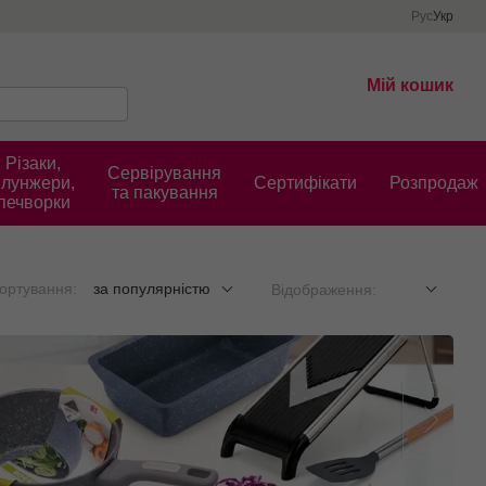
Рус
Укр
Мій кошик
Різаки,
Сервірування
плунжери,
Cертифікати
Розпродаж
та пакування
печворки
ортування:
за популярністю
Відображення: