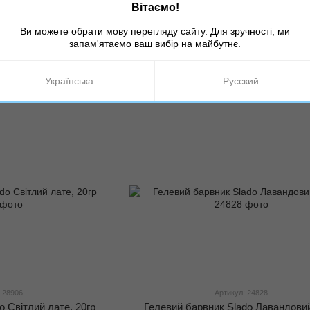
Вітаємо!
Ви можете обрати мову перегляду сайту. Для зручності, ми
 27591
Артикул: 27241
запам'ятаємо ваш вибір на майбутнє.
o Червоний мак, 20гр
Гелевий барвник Slado Рожевий,
грн
70 грн
Українська
Русский
 28906
Артикул: 24828
o Світлий лате, 20гр
Гелевий барвник Slado Лавандовий