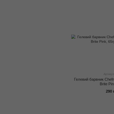
Артикул
Гелевий барвник Chefm
Brite Pi
290 