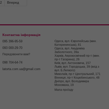
2
Вперед
Контактна інформація
095 396-95-59
Одеса, вул. Європейська (мин.
Катерининська), 81
093 000-29-70
Одеса, вул. Академіка
Заболотного, 39а
Передзвонити вам?
Харків, Аерокосмічний пр-т (мин.
пр-т Гагарина), 26
098 704-64-74
Київ, вул. Антоновича, 157
Львів, вул. Городоцька, 39 (вхід з
latorta.com.ua@gmail.com
вул. Б.Лепкого)
Миколаїв, пр-т Центральний, 171
Вінниця, пр-т Коцюбинського, 48
Дніпро, вул. Володимира
Мономаха, 19
Мапа проїзду