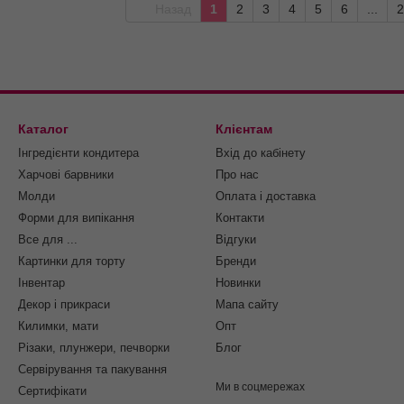
Назад
1
2
3
4
5
6
...
2
Каталог
Клієнтам
Інгредієнти кондитера
Вхід до кабінету
Харчові барвники
Про нас
Молди
Оплата і доставка
Форми для випікання
Контакти
Все для ...
Відгуки
Картинки для торту
Бренди
Інвентар
Новинки
Декор і прикраси
Мапа сайту
Килимки, мати
Опт
Різаки, плунжери, печворки
Блог
Сервірування та пакування
Ми в соцмережах
Cертифікати