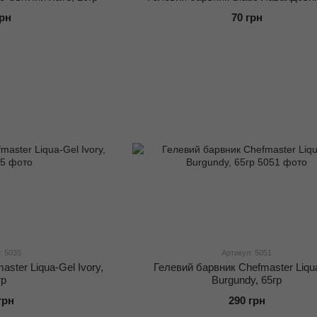
грн
70 грн
: 5035
Артикул: 5051
ster Liqua-Gel Ivory,
Гелевий барвник Chefmaster Liqu
гр
Burgundy, 65гр
грн
290 грн