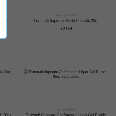
Артикул: 26684
 20гр
Гелевий барвник Slado Чорний, 20гр
70 грн
Артикул: 5003
, 20гр
Гелевий барвник Chefmaster Liqua-Gel Purple,