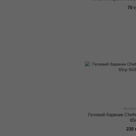
70 
Артикул
Гелевий барвник Chefma
65
230 