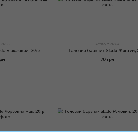
 24822
Артикул: 24824
do Бірюзовий, 20гр
Гелевий барвник Slado Жовтий, 
грн
70 грн