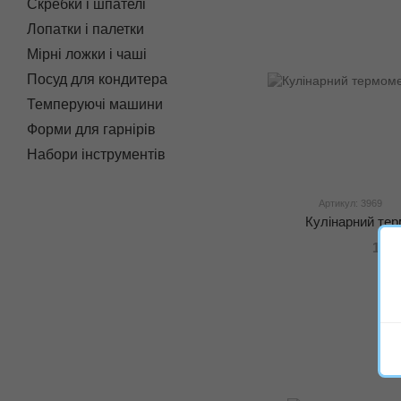
Скребки і шпателі
Лопатки і палетки
Мірні ложки і чаші
Посуд для кондитера
Темперуючі машини
Форми для гарнірів
Набори інструментів
Артикул: 3969
Кулінарний те
120 