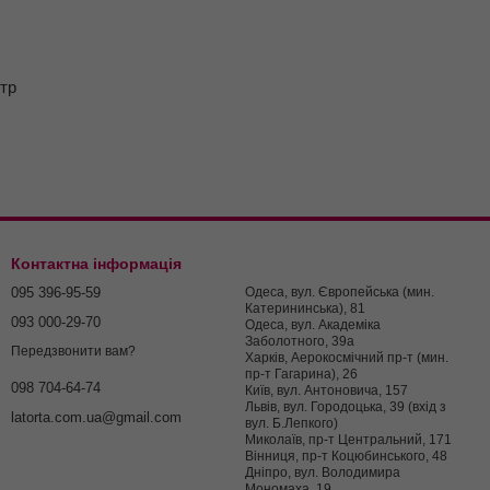
тр
Контактна інформація
095 396-95-59
Одеса, вул. Європейська (мин.
Катерининська), 81
093 000-29-70
Одеса, вул. Академіка
Заболотного, 39а
Передзвонити вам?
Харків, Аерокосмічний пр-т (мин.
пр-т Гагарина), 26
098 704-64-74
Київ, вул. Антоновича, 157
Львів, вул. Городоцька, 39 (вхід з
latorta.com.ua@gmail.com
вул. Б.Лепкого)
Миколаїв, пр-т Центральний, 171
Вінниця, пр-т Коцюбинського, 48
Дніпро, вул. Володимира
Мономаха, 19