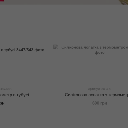
3447/543
Артикул: 80-300
ометр в тубусі
Силіконова лопатка з термоме
грн
690 грн