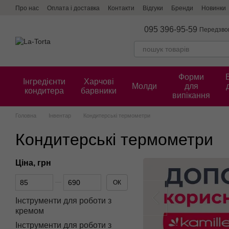
Перейти до основного контенту
Про нас
Оплата і доставка
Контакти
Відгуки
Бренди
Новинки
095 396-95-59
Передзво
Форми
Інгредієнти
Харчові
Молди
для
кондитера
барвники
випікання
Головна
Інвентар
Кондитерські термометри
Кондитерські термометри
Ціна, грн
Від Ціна, грн
До Ціна, грн
ОК
Інструменти для роботи з
кремом
Інструменти для роботи з