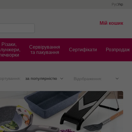
Рус
Укр
Мій кошик
Різаки,
Сервірування
плунжери,
Cертифікати
Розпродаж
та пакування
печворки
ортування:
за популярністю
Відображення: