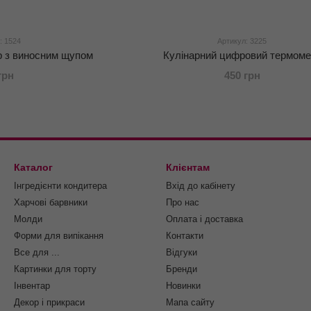
: 1524
Артикул: 3225
 з виносним щупом
Кулінарний цифровий термоме
грн
450 грн
Каталог
Клієнтам
Інгредієнти кондитера
Вхід до кабінету
Харчові барвники
Про нас
Молди
Оплата і доставка
Форми для випікання
Контакти
Все для ...
Відгуки
Картинки для торту
Бренди
Інвентар
Новинки
Декор і прикраси
Мапа сайту