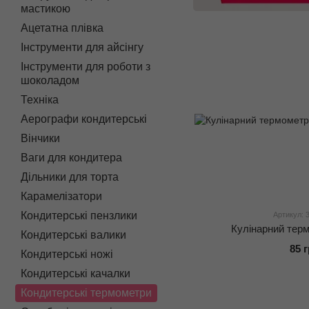
мастикою
Ацетатна плівка
Інструменти для айсінгу
Інструменти для роботи з
шоколадом
Техніка
Аерографи кондитерські
Вінчики
Ваги для кондитера
Дільники для торта
Карамелізатори
Кондитерські пензлики
Артикул: 
Кулінарний терм
Кондитерські валики
85 
Кондитерські ножі
Кондитерські качалки
Кондитерські термометри