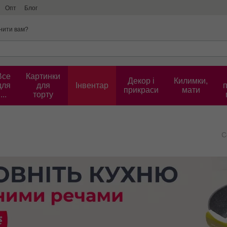
Опт
Блог
нити вам?
Все
Картинки
Декор і
Килимки,
для
для
Інвентар
прикраси
мати
...
торту
С