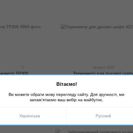
1
Артикул: 4224
рмометр ТР300
Термометр для духової шаф
грн
150 грн
Вітаємо!
Ви можете обрати мову перегляду сайту. Для зручності, ми
запам'ятаємо ваш вибір на майбутнє.
Українська
Русский