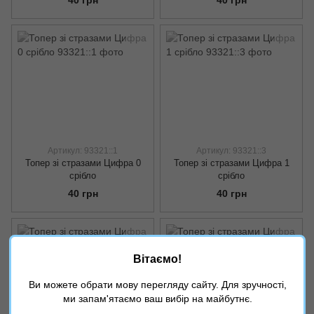
Артикул: 93321::1
Артикул: 93321::3
Топер зі стразами Цифра 0
Топер зі стразами Цифра 1
срібло
срібло
40 грн
40 грн
Вітаємо!
Ви можете обрати мову перегляду сайту. Для зручності,
ми запам'ятаємо ваш вибір на майбутнє.