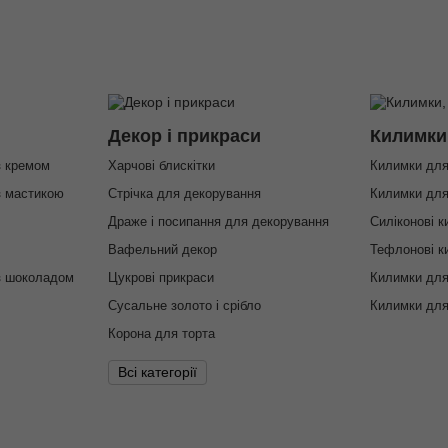
Декор і прикраси
Килимки
з кремом
Харчові блискітки
Килимки для
з мастикою
Стрічка для декорування
Килимки для
Драже і посипання для декорування
Силіконові к
Вафельний декор
Тефлонові к
з шоколадом
Цукрові прикраси
Килимки для
Сусальне золото і срібло
Килимки для
Корона для торта
Всі категорії