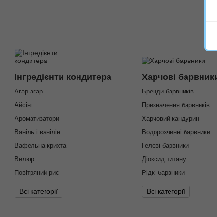
Інгредієнти кондитера
Харчові барвник
Агар-агар
Бренди барвників
Айсінг
Призначення барвників
Ароматизатори
Харчовий кандурин
Ваніль і ванілін
Водорозчинні барвники
Вафельна крихта
Гелеві барвники
Велюр
Діоксид титану
Повітряний рис
Рідкі барвники
Всі категорії
Всі категорії