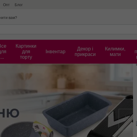
Опт
Блог
нити вам?
Все
Картинки
Декор і
Килимки,
для
для
Інвентар
прикраси
мати
...
торту