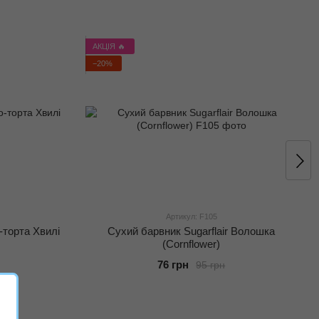
АКЦІЯ 🔥
−20%
Артикул: F105
-торта Хвилі
Сухий барвник Sugarflair Волошка
(Cornflower)
76 грн
95 грн