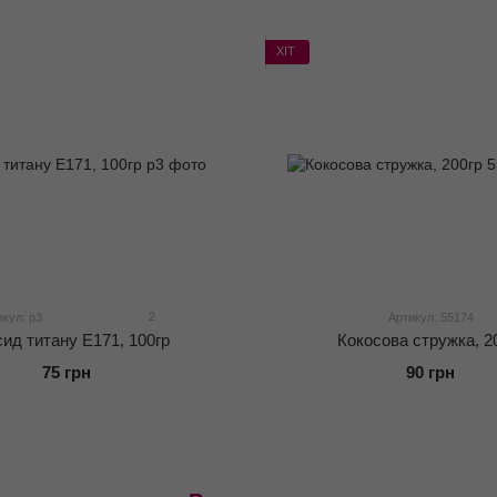
ХІТ
2
икул: p3
Артикул: 55174
сид титану Е171, 100гр
Кокосова стружка, 2
75 грн
90 грн