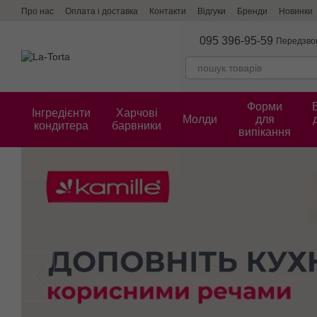
Перейти до основного контенту
Про нас
Оплата і доставка
Контакти
Відгуки
Бренди
Новинки
095 396-95-59
Передзво
Форми
Інгредієнти
Харчові
Молди
для
кондитера
барвники
випікання