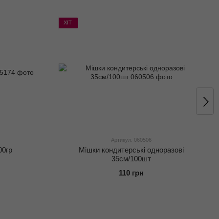
ХІТ
Артикул: 060506
00гр
Мішки кондитерські одноразові
35см/100шт
110 грн