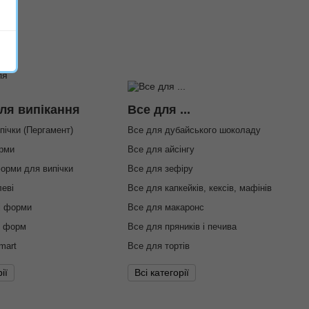
ля випікання
Все для ...
пічки (Пергамент)
Все для дубайського шоколаду
орми
Все для айсінгу
форми для випічки
Все для зефіру
еві
Все для капкейків, кексів, мафінів
і форми
Все для макаронс
я форм
Все для пряників і печива
mart
Все для тортів
ії
Всі категорії