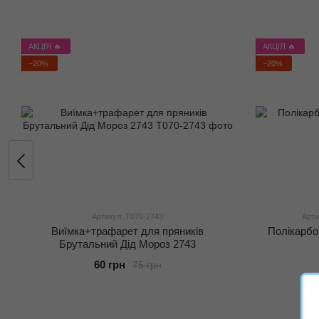
АКЦІЯ 🔥
АКЦІЯ 🔥
−20%
−20%
Артикул: Т070-2743
Арти
Виїмка+трафарет для пряників
Полікарбо
Брутальний Дід Мороз 2743
60 грн
75 грн