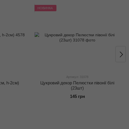
НОВИНКА
Артикул: 31078
см, h-2см)
Цукровий декор Пелюстки півонії білі
(23шт)
145 грн