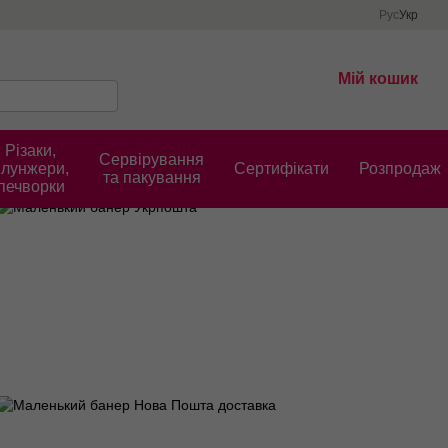
Рус
Укр
Мій кошик
Різаки,
Сервірування
плунжери,
Cертифікати
Розпродаж
та пакування
печворки