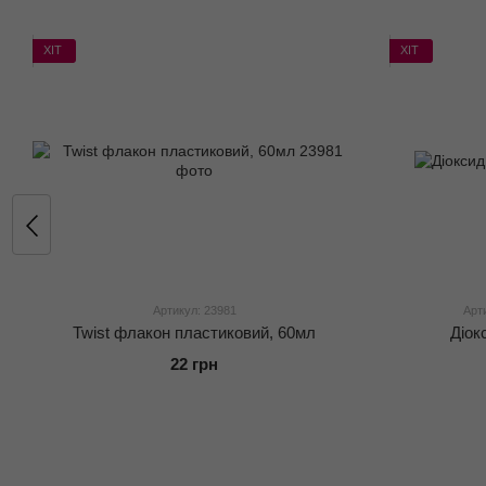
ХІТ
ХІТ
Артикул: 23981
Арт
Twist флакон пластиковий, 60мл
Діок
22 грн