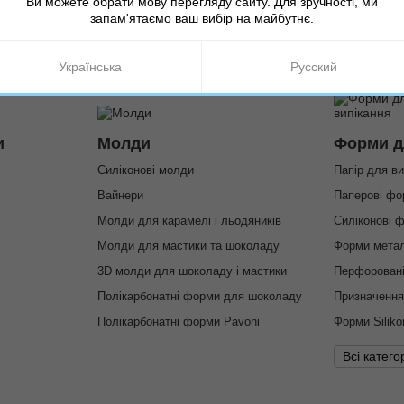
Ви можете обрати мову перегляду сайту. Для зручності, ми
запам'ятаємо ваш вибір на майбутнє.
Українська
Русский
и
Молди
Форми д
Силіконові молди
Папір для ви
Вайнери
Паперові ф
Молди для карамелі і льодяників
Силіконові 
Молди для мастики та шоколаду
Форми метал
3D молди для шоколаду і мастики
Перфорован
Полікарбонатні форми для шоколаду
Призначенн
Полікарбонатні форми Pavoni
Форми Siliko
Всі категор