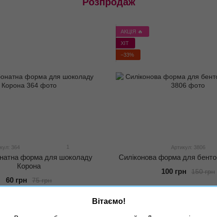
Розпродаж
АКЦІЯ 🔥
ХІТ
−33%
1
кул: 364
Артикул: 3806
натна форма для шоколаду
Силіконова форма для бенто
Корона
100 грн
150 грн
60 грн
75 грн
Вітаємо!