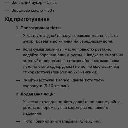
Ванільний цукор – 1 ч.л.
Вершкове масло – 50 г
Хід приготування
1. Приготування тіста:
У каструлі з'єднайте воду, вершкове масло, сіль та
цукор. Доведіть до кипіння на середньому вогні.
Коли суміш закипить і масло повністю розтане,
додайте борошно одним рухом. Швидко та енергійно
помішуйте дерев'яною ложкою або лопаткою, поки
тісто не стане однорідним і не почне відставати від
стінок каструлі (приблизно 2-3 хвилини).
Зніміть каструлю з вогню і дайте тісту трохи
охолонути (5-10 хвилин).
2. Додавання яєць:
У злегка охолоджене тісто додайте по одному яйцю,
ретельно перемішуючи кожен раз до повного
з'єднання.
Тісто повинно вийти гладким і блискучим.