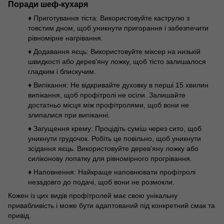
Поради шеф-кухаря
♦ Приготування тіста: Використовуйте каструлю з
товстим дном, щоб уникнути пригорання і забезпечити
рівномірне нагрівання.
♦ Додавання яєць: Використовуйте міксер на низькій
швидкості або дерев'яну ложку, щоб тісто залишалося
гладким і блискучим.
♦ Випікання: Не відкривайте духовку в перші 15 хвилин
випікання, щоб профітролі не осіли. Залишайте
достатньо місця між профітролями, щоб вони не
злипалися при випіканні.
♦ Загущення крему: Процідіть суміш через сито, щоб
уникнути грудочок. Робіть це повільно, щоб уникнути
зсідання яєць. Використовуйте дерев'яну ложку або
силіконову лопатку для рівномірного прогрівання.
♦ Наповнення: Найкраще наповнювати профітролі
незадовго до подачі, щоб вони не розмокли.
Кожен із цих видів профітролей має свою унікальну
привабливість і може бути адаптований під конкретний смак та
привід.