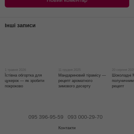
Новий коментар
Інші записи
1 травня 2026
11 грудня 2025
20 серпня 202
Їстівна обгортка для
Мандариновий тірамісу —
Шоколадні 
цукерок — як зробити
рецепт ароматного
полуничним
покроково
зимового десерту
рецепт
095 396-95-59
093 000-29-70
Контакти