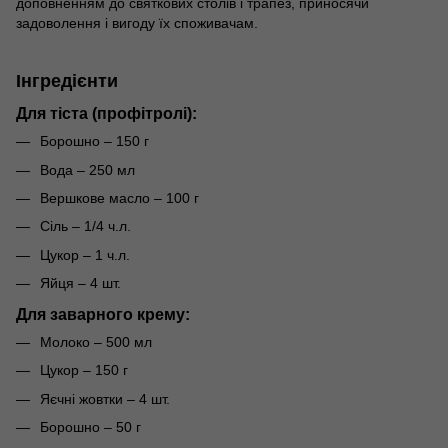
доповненням до святкових столів і трапез, приносячи
задоволення і вигоду їх споживачам.
Інгредієнти
Для тіста (профітролі):
Борошно – 150 г
Вода – 250 мл
Вершкове масло – 100 г
Сіль – 1/4 ч.л.
Цукор – 1 ч.л.
Яйця – 4 шт.
Для заварного крему:
Молоко – 500 мл
Цукор – 150 г
Яєчні жовтки – 4 шт.
Борошно – 50 г