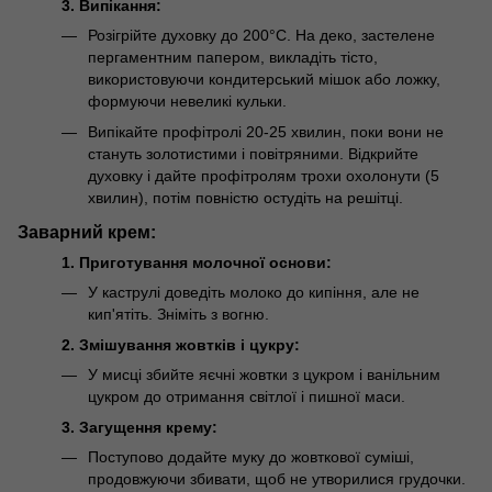
3. Випікання:
Розігрійте духовку до 200°C. На деко, застелене
пергаментним папером, викладіть тісто,
використовуючи кондитерський мішок або ложку,
формуючи невеликі кульки.
Випікайте профітролі 20-25 хвилин, поки вони не
стануть золотистими і повітряними. Відкрийте
духовку і дайте профітролям трохи охолонути (5
хвилин), потім повністю остудіть на решітці.
Заварний крем:
1. Приготування молочної основи:
У каструлі доведіть молоко до кипіння, але не
кип'ятіть. Зніміть з вогню.
2. Змішування жовтків і цукру:
У мисці збийте яєчні жовтки з цукром і ванільним
цукром до отримання світлої і пишної маси.
3. Загущення крему:
Поступово додайте муку до жовткової суміші,
продовжуючи збивати, щоб не утворилися грудочки.