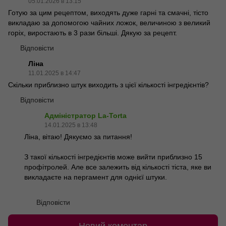
05.01.2026 в 13:15
Готую за цим рецептом, виходять дуже гарні та смачні, тісто
викладаю за допомогою чайних ложок, величиною з великий
горіх, виростають в 3 рази більші. Дякую за рецепт.
Відповісти
Ліна
11.01.2025 в 14:47
Скільки приблизно штук виходить з цієї кількості інгредієнтів?
Відповісти
Адміністратор La-Torta
14.01.2025 в 13:48
Ліна, вітаю! Дякуємо за питання!
З такої кількості інгредієнтів може вийти приблизно 15
профітролей. Але все залежить від кількості тіста, яке ви
викладаєте на пергамент для однієї штуки.
Відповісти