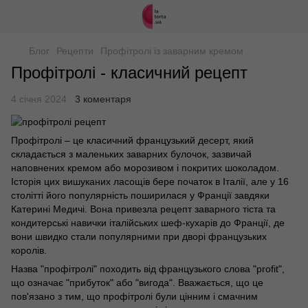
Блог
Рецепти
Профітролі із заварним кремом
Профітролі - класичний рецепт
4 січня 2024
3 коментаря
Профітролі – це класичний французький десерт, який
складається з маленьких заварних булочок, зазвичай
наповнених кремом або морозивом і покритих шоколадом.
Історія цих вишуканих ласощів бере початок в Італії, але у 16
столітті його популярність поширилася у Франції завдяки
Катерині Медичі. Вона привезла рецепт заварного тіста та
кондитерські навички італійських шеф-кухарів до Франції, де
вони швидко стали популярними при дворі французьких
королів.
Назва "профітролі" походить від французького слова "profit",
що означає "прибуток" або "вигода". Вважається, що це
пов'язано з тим, що профітролі були цінним і смачним