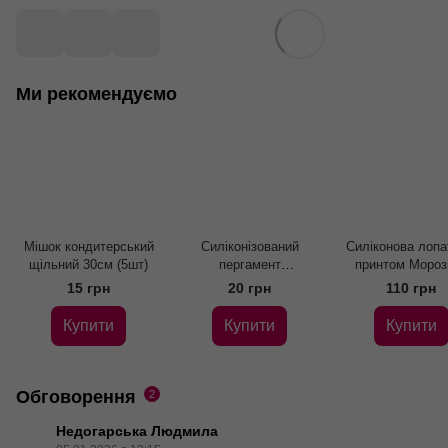
Ми рекомендуємо
Мішок кондитерський
Силіконізований
Силіконова лопа
щільний 30см (5шт)
пергамент
принтом Мороз
двосторонній (5шт)
15 грн
20 грн
110 грн
Купити
Купити
Купити
Обговорення
2
Недогарська Людмила