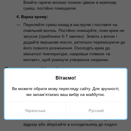
Влийте гаряче молоко тонкою цівкою в жовткову
суміш, постійно помішуючи.
4. Варка крему:
Перелийте суміш назад в каструлю і поставте на
повільний вогонь. Постійно помішуйте, поки крем не
загусне (приблизно 5-7 хвилин). Зніміть з вогню і
додайте вершкове масло, ретельно перемішуючи до
його повного розчинення. Охолодіть крем до
кімнатної температури, накривши плівкою «в
контакт», щоб уникнути утворення скоринки.
Складання профітролів:
1. Наповнення:
Вітаємо!
У остиглі профітролі зробіть невеликий надріз або
Ви можете обрати мову перегляду сайту. Для зручності,
отвір на дні. Наповніть профітролі заварним кремом,
ми запам'ятаємо ваш вибір на майбутнє.
використовуючи кондитерський мішок з насадкою.
2. Подача:
Українська
Русский
За бажанням, посипте профітролі цукровою пудрою
або полийте розтопленим шоколадом. Подавайте
відразу або зберігайте в холодильнику до подачі.