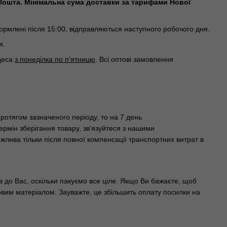
Пошта. Мінімальна сума доставки за тарифами Нової
млені після 15:00, відправляються наступного робочого дня.
я.
Одеса
з понеділка по п'ятницю
. Всі оптові замовлення
ротягом зазначеного періоду, то на 7 день
рмін зберігання товару, зв'язуйтеся з нашими
лива тільки після повної компенсації транспортних витрат в
ав до Вас, оскільки пакуємо все ціле. Якщо Ви бажаєте, щоб
тковим матеріалом. Зауважте, це збільшить оплату посилки на