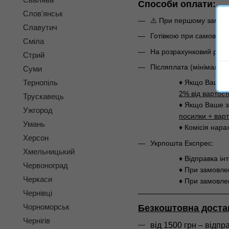
Способи оплати:
Слов'янськ
⚠️ При першому замовл
Славутич
Готівкою при самовивоз
Сміла
На розрахунковий раху
Стрий
Післяплата (мінімальн
Суми
Тернопіль
♦ Якщо Ваше з
2% від вартост
Трускавець
♦ Якщо Ваше з
Ужгород
посилки
+ варт
Умань
♦ Комісія нара
Херсон
Укрпошта Експрес:
Хмельницький
♦ Відправка ін
Червоноград
♦ При замовлен
Черкаси
♦ При замовлен
Чернівці
Чорноморськ
Безкоштовна доста
Чернігів
від 1500 грн – відп