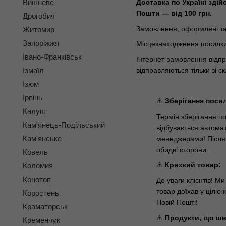
Вишневе
Доставка по Україні
здій
Пошти — від 100 грн.
Дрогобич
Замовлення, оформлені та 
Житомир
Запоріжжя
Місцезнаходження посилки 
Івано-Франківськ
Інтернет-замовлення відпр
Ізмаїл
відправляються тільки зі с
Ізюм
Ірпінь
⚠️
Зберігання поси
Калуш
Термін зберігання п
Кам'янець-Подільський
відбувається автома
Кам'янське
менеджерами! Після 
обидві сторони.
Ковель
⚠️
Крихкий товар:
Коломия
Конотоп
До уваги клієнтів! М
товар доїхав у ціліс
Коростень
Новій Пошті!
Краматорськ
⚠️
Продукти, що шв
Кременчук