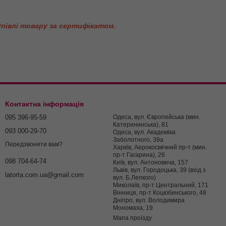
упівлі товару за сертифікатом.
Контактна інформація
095 396-95-59
Одеса, вул. Європейська (мин.
Катерининська), 81
093 000-29-70
Одеса, вул. Академіка
Заболотного, 39а
Передзвонити вам?
Харків, Аерокосмічний пр-т (мин.
пр-т Гагарина), 26
098 704-64-74
Київ, вул. Антоновича, 157
Львів, вул. Городоцька, 39 (вхід з
latorta.com.ua@gmail.com
вул. Б.Лепкого)
Миколаїв, пр-т Центральний, 171
Вінниця, пр-т Коцюбинського, 48
Дніпро, вул. Володимира
Мономаха, 19
Мапа проїзду