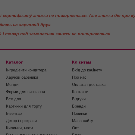
ці сертифікату знижка не поширюється. Але знижка діє при к
 діють на харчовий друк.
й і товар пвд замовлення знижки не поширюються.
Каталог
Клієнтам
Інгредієнти кондитера
Вхід до кабінету
Харчові барвники
Про нас
Молди
Оплата і доставка
Форми для випікання
Контакти
Все для ...
Відгуки
Картинки для торту
Бренди
Інвентар
Новинки
Декор і прикраси
Мапа сайту
Килимки, мати
Опт