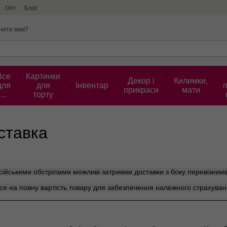
Опт
Блог
нити вам?
Все
Картинки
Декор і
Килимки,
для
для
Інвентар
прикраси
мати
...
торту
ставка
осійськими обстрілами можливі затримки доставки з боку перевізни
ся на повну вартість товару для забезпечення належного страхуван