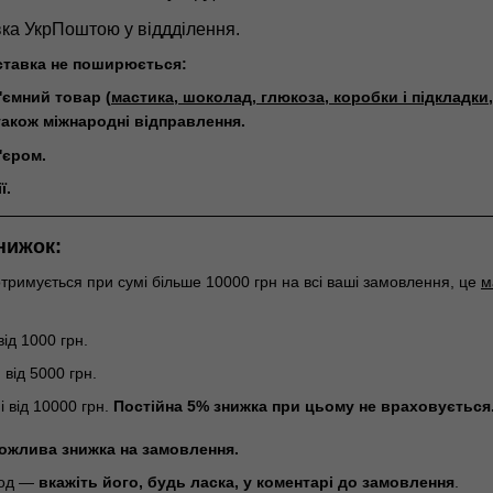
авка УкрПоштою у віддділення.
ставка не поширюється:
'ємний товар (
мастика, шоколад, глюкоза, коробки і підклад
також міжнародні відправлення.
'єром.
ї.
нижок:
тримується при сумі більше 10000 грн на всі ваші замовлення, це
м
ід 1000 грн.
від 5000 грн.
 від 10000 грн.
Постійна 5% знижка при цьому не враховується
ожлива знижка на замовлення.
код —
вкажіть його, будь ласка, у коментарі до замовлення
.