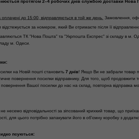
снюється протягом 2–4 робочих днів службою доставки Нова 
оплачені до 15:00, відправляються в той же день.
Замовлення, офор
відстежується за номером, який Ви отримаєте після її відправленн
авляються ТК "Нова Пошта" та "Укрпошта Експрес" зі складу в м. 
кладу м. Одеси.
лки:
осилки на Новій пошті становить
7 днів
! Якщо Ви не забрали товар п
тичне повернення посилки відправнику. Для того, щоб продовжити те
повернення Вашої посилки до нас на склад, повторна відправка мож
и не несемо відповідальності за зіпсований крихкий товар, що приїх
ності, для цього потрібно запакувати його в об'ємну коробку з дода
идко псуються: