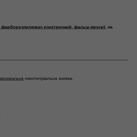
ки, фарборозпилювач електричний, фальш-яруси
), на
аксимальна
накопичувальна знижка.
.