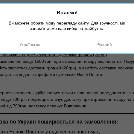
енні післяплатою обов'язкова передоплата 200 грн!
Вітаємо!
і з магазину;
Ви можете обрати мову перегляду сайту. Для зручності, ми
запам'ятаємо ваш вибір на майбутнє.
нок;
е замовлення для відправки післяплатою –
500 грн
):
Українська
Русский
амовлення нижче 1500 грн: при отриманні товару післяплатою Пок
і посилки + вартість зворотної доставки грошей (20грн)
.
амовлення вище 1500 грн: при отриманні товару післяплатою Пок
ість зворотної доставки грошей (20грн)
, а вартість доставки посилк
ховується згідно з тарифами і умовами Нової Пошти.
тернет-замовлень здійснюється тільки після повної передоплати і з 
ні до 700грн: покупець оплачує доставку при отриманні товару на в
ні від 700грн: доставку оплачує Відправник.
вка
по Україні поширюється на замовлення:
равка
Новою Поштою у відділення і поштомат
;