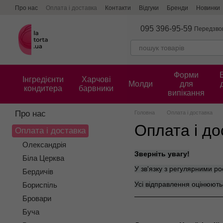
Перейти до основного контенту
Про нас
Оплата і доставка
Контакти
Відгуки
Бренди
Новинки
095 396-95-59
Передзво
Форми
Інгредієнти
Харчові
Молди
для
кондитера
барвники
випікання
Про нас
Головна
Оплата і доставка
Оплата і до
Оплата і доставка
Олександрія
Зверніть увагу!
Біла Церква
У зв'язку з регулярними р
Бердичів
Усі відправлення оцінюють
Бориспіль
Бровари
Буча