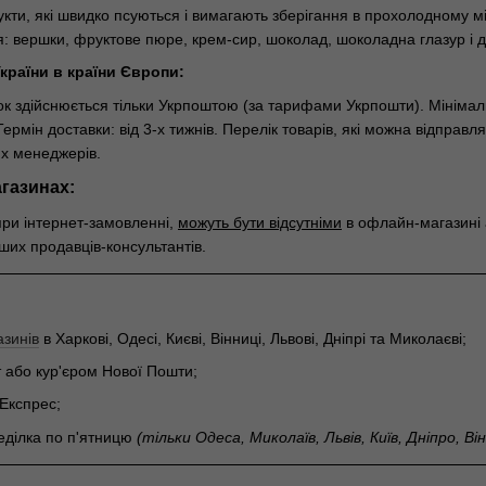
укти, які швидко псуються і вимагають зберігання в прохолодному мі
: вершки, фруктове пюре, крем-сир, шоколад, шоколадна глазур і декор
країни в країни Європи:
к здійснюється тільки Укрпоштою (за тарифами Укрпошти). Мінімальн
ермін доставки: від 3-х тижнів. Перелік товарів, які можна відправ
х менеджерів.
газинах:
ри інтернет-замовленні,
можуть бути відсутніми
в офлайн-магазині 
ших продавців-консультантів.
зинів
в Харкові, Одесі, Києві, Вінниці, Львові, Дніпрі та Миколаєві;
 або кур'єром Нової Пошти;
Експрес;
неділка по п'ятницю
(тільки Одеса, Миколаїв, Львів, Київ, Дніпро, Ві