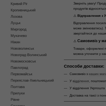
Зверніть увагу! Прод
Кривий Ріг
продуктів відносяться
Кропивницький
⚠️
Відправлення з У
Лозова
Луцьк
Відправлення посило
може змінюватись). Т
Миргород
звертайтеся до наши
Мукачево
Самовивіз у ма
⚠️
Ніжин
Нововолинськ
Товари, оформлені п
можна уточнити у на
Новоград-Волинський
Новомосковськ
Cпособи доставки:
Павлоград
Самовивіз з
наших мага
Первомайськ
Переяслав-Хмельницький
У
відділення
, поштомат
Полтава
У відділення Укрпошта 
Прилуки
Доставка на таксі з по
Рівне
Свалява