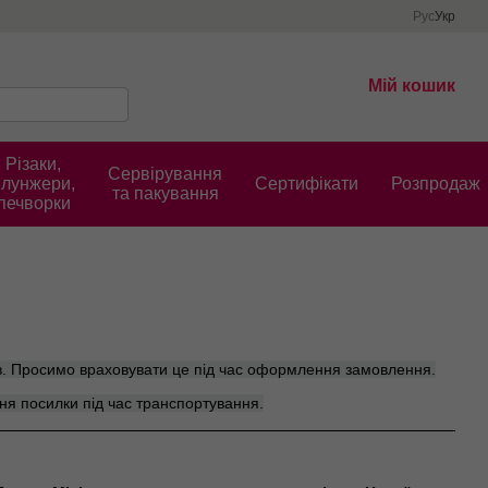
Рус
Укр
Мій кошик
Різаки,
Сервірування
плунжери,
Cертифікати
Розпродаж
та пакування
печворки
ків. Просимо враховувати це під час оформлення замовлення.
ня посилки під час транспортування.