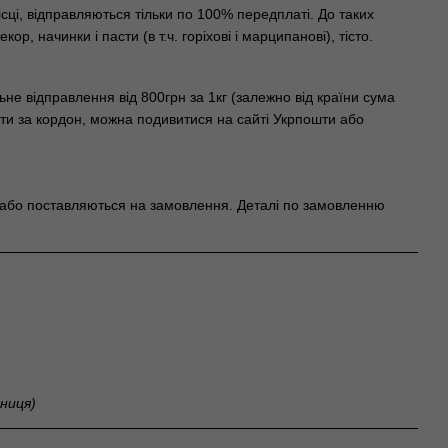
сці, відправляються тільки по 100% передплаті. До таких
, начинки і пасти (в т.ч. горіхові і марципанові), тісто.
е відправлення від 800грн за 1кг (залежно від країни сума
ляти за кордон, можна подивитися на сайті Укрпошти або
або поставляються на замовлення. Деталі по замовленню
нниця)