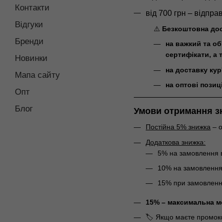
Контакти
від 700 грн – відпр
Відгуки
⚠️
Безкоштовна до
Бренди
на важкий та об
сертифікати, а 
Новинки
на доставку кур
Мапа сайту
на оптові позиці
Опт
Блог
Умови отримання з
Постійна 5% знижка
– о
Додаткова знижка:
5% на замовлення в
10% на замовлення 
15% при замовленні
15% – максимальна м
🏷️ Якщо маєте промо