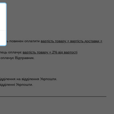
упець повинен оплатити
вартість товару + вартість доставки +
упець оплачує
вартість товару + 2% від вартості
и оплачує Відправник.
відділення на відділення Укрпошти.
ідділенні Укрпошти.