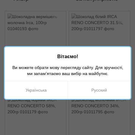
Вітаємо!
Артикул: 01040193
Артикул: 01011797
Ви можете обрати мову перегляду сайту. Для зручності,
Шоколадна вермішель
Шоколад білий IRCA RENO
ми запам'ятаємо ваш вибір на майбутнє.
молочна Irca, 100гр
CONCERTO 31.5%, 200гр
35 грн
170 грн
Українська
Русский