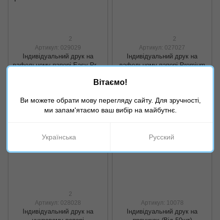
2
2
Артикул: 029029
Артикул: 027027
Індивідуальний друк на
Індивідуальний друк на
вафельному папері Easy Print
вафельному папері Premium
Lesepidado
110 грн
55 грн
Вітаємо!
Купити
Купити
Ви можете обрати мову перегляду сайту. Для зручності,
ми запам'ятаємо ваш вибір на майбутнє.
Українська
Русский
2
Артикул: 028028
Артикул: 10078
Індивідуальний друк на
Індивідуальний друк на