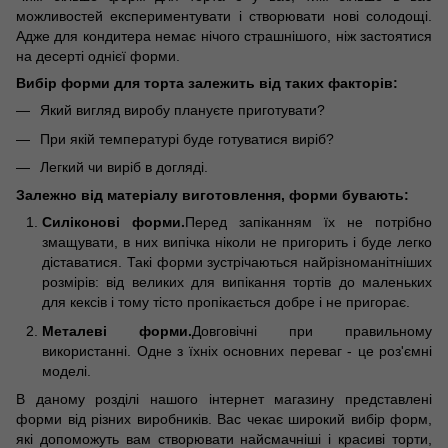
можливостей експериментувати і створювати нові солодощі.
Адже для кондитера немає нічого страшнішого, ніж застоятися
на десерті однієї форми.
Вибір форми для торта залежить від таких факторів:
Який вигляд виробу плануєте приготувати?
При якій температурі буде готуватися виріб?
Легкий чи виріб в догляді.
Залежно від матеріалу виготовлення, форми бувають:
Силіконові форми.
Перед запіканням їх не потрібно
змащувати, в них випічка ніколи не пригорить і буде легко
діставатися. Такі форми зустрічаються найрізноманітніших
розмірів: від великих для випікання тортів до маленьких
для кексів і тому тісто пропікається добре і не пригорає.
Металеві форми.
Довговічні при правильному
використанні. Одне з їхніх основних переваг - це роз'ємні
моделі.
В даному розділі нашого інтернет магазину представлені
форми від різних виробників. Вас чекає широкий вибір форм,
які допоможуть вам створювати найсмачніші і красиві торти,