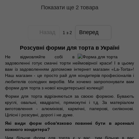
Показати ще 2 товара
Назад
Вперед
1
з 2
Розсувні форми для торта в Україні
Не відмовляйте собі в
задоволенні готує смачні торти неймовірної краси! І в цьому
вам із задоволенням допоможе інтернет магазин «La-Torta»!
Наш магазин - це просто рай для кондитерів професіоналів і
любителів солодких виробів. Ми хочемо запропонувати вам
форми для торта з нової кондитерської колекції!
Форми для торта відрізняються за своєю формою. Бувають
круглі, овальні, квадратні, прямокутні і т.д. За матеріалом
виготовлення - алюмінієві, кармічні, паперові, силіконові.
Цілісні і розсувні, дорогі і не дуже.
Які види форм обов'язково повинні бути в арсеналі
кожного кондитера?
Чим більше форм для торта є у вас, тим більше в вас