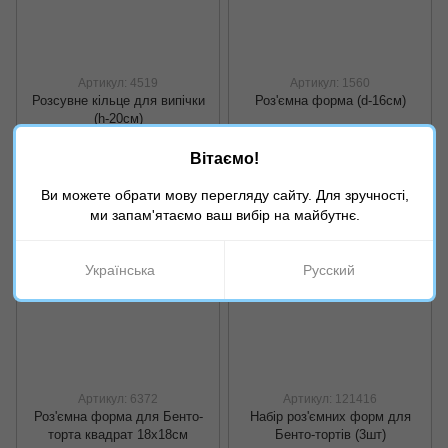
Артикул: 4519
Артикул: 1560
Розсувне кільце для випічки
Роз'ємна форма (d-16см)
(h-20см)
575 грн
110 грн
Вітаємо!
Купити
Купити
Ви можете обрати мову перегляду сайту. Для зручності,
ми запам'ятаємо ваш вибір на майбутнє.
Українська
Русский
Артикул: 6372
Артикул: 121416
Роз'ємна форма для Бенто-
Набір роз'ємних форм для
торта квадрат 18х18см
Бенто-тортів (3шт)