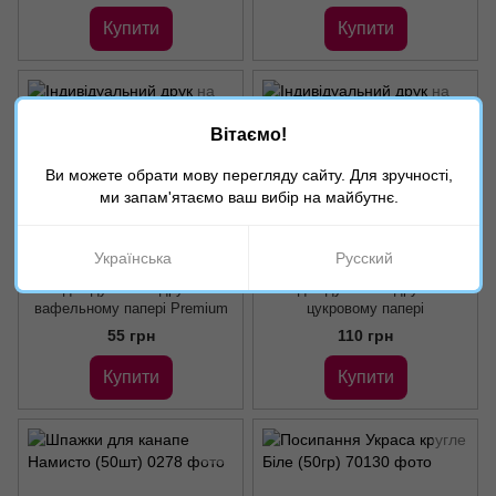
Купити
Купити
Вітаємо!
Ви можете обрати мову перегляду сайту. Для зручності,
ми запам'ятаємо ваш вибір на майбутнє.
2
2
Українська
Русский
Артикул: 027027
Артикул: 028028
Індивідуальний друк на
Індивідуальний друк на
вафельному папері Premium
цукровому папері
55 грн
110 грн
Купити
Купити