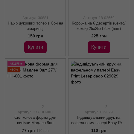
Артикул: 30881
Артикул: 18-02659
Набір цукрових топерів Сон на
Коробка на 6 десертів (бенто/
хмаринці
кекси) 25х25х12см (5шт)
150 грн
225 грн
Купити
Купити
АКЦІЯ 🔥
−30%
2
2
Артикул: 277/НН-001
Артикул: 029029
Силіконова форма для
Індивідуальний друк на
випічки Мадлен 9шт
вафельному папері Easy Print
Lesepidado
77 грн
110 грн
110 грн