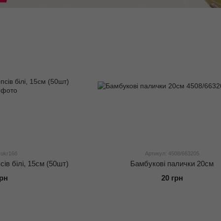
 ukr16б
Артикул: 4508/663205
ів білі, 15см (50шт)
Бамбукові палички 20см
грн
20 грн