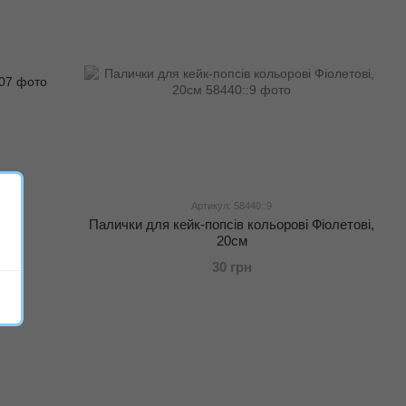
Артикул: 58440::9
Палички для кейк-попсів кольорові Фіолетові,
20см
30 грн