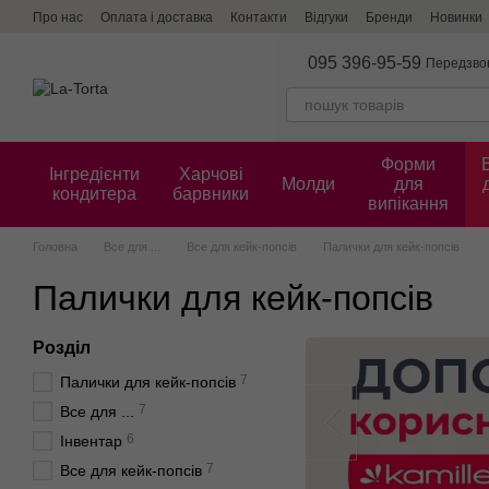
Перейти до основного контенту
Про нас
Оплата і доставка
Контакти
Відгуки
Бренди
Новинки
095 396-95-59
Передзво
Форми
Інгредієнти
Харчові
Молди
для
кондитера
барвники
випікання
Головна
Все для ...
Все для кейк-попсів
Палички для кейк-попсів
Палички для кейк-попсів
Розділ
7
Палички для кейк-попсів
7
Все для ...
6
Інвентар
7
Все для кейк-попсів