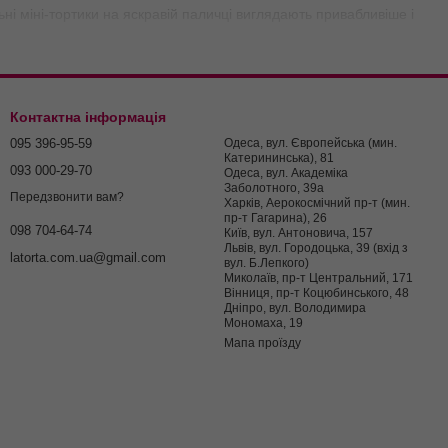
і міні-тортики на яскравій паличці виглядають привабливіше і
Контактна інформація
095 396-95-59
Одеса, вул. Європейська (мин.
 українських виробників. Тут ви можете замовити палички для
Катерининська), 81
093 000-29-70
Одеса, вул. Академіка
 всій території України. При замовленні товару на суму понад
Заболотного, 39а
Передзвонити вам?
Харків, Аерокосмічний пр-т (мин.
пр-т Гагарина), 26
098 704-64-74
Київ, вул. Антоновича, 157
Львів, вул. Городоцька, 39 (вхід з
latorta.com.ua@gmail.com
вул. Б.Лепкого)
істю. «Солодкий стіл» кондитери намагаються оформити в якійсь
Миколаїв, пр-т Центральний, 171
я дитячих заходів ідеально підходять яскраві різнокольорові
Вінниця, пр-т Коцюбинського, 48
Дніпро, вул. Володимира
тне. Білий колір - безпрограшний варіант, який відмінно
Мономаха, 19
Мапа проїзду
, силіконові форми, цукрове посипання, мастику для тортів.
доволені співпрацею з нами.