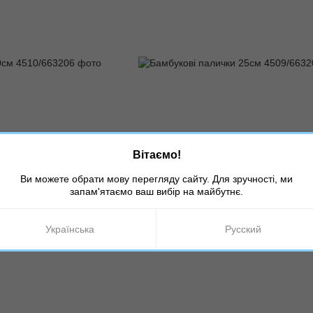
Вітаємо!
10/663206
Артикул: 4509/663207
алички 30см
Бамбукові палички 25см
Ви можете обрати мову перегляду сайту. Для зручності, ми
запам'ятаємо ваш вибір на майбутнє.
грн
25 грн
Українська
Русский