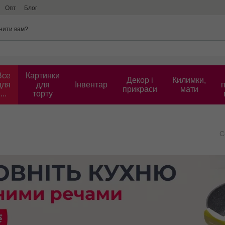
Опт
Блог
нити вам?
Все
Картинки
Декор і
Килимки,
для
для
Інвентар
прикраси
мати
...
торту
С