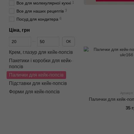
1
Все для молекулярної кухні
3
Все для наших рецептів
6
Посуд для кондитера
Ціна, грн
Від Ціна, грн
До Ціна, грн
ОК
Крем, глазур для кейк-попсів
Пакетики і коробки для кейк-
попсів
Палички для кейк-попсів
Підставки для кейк-попсів
Форми для кейк-попсів
Артикул:
Палички для кейк-попс
35 