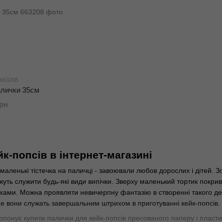
 663208
алички 35см
грн
к-попсів в інтернет-магазині
 маленькі тістечка на паличці - завоювали любов дорослих і дітей. 
ожуть служити будь-які види випічки. Зверху маленький тортик пок
хами. Можна проявляти невичерпну фантазію в створенні такого дес
ме вони служать завершальним штрихом в приготуванні кейк-попсів.
понує купити палички для кейк-попсів пресованого паперу і пластик