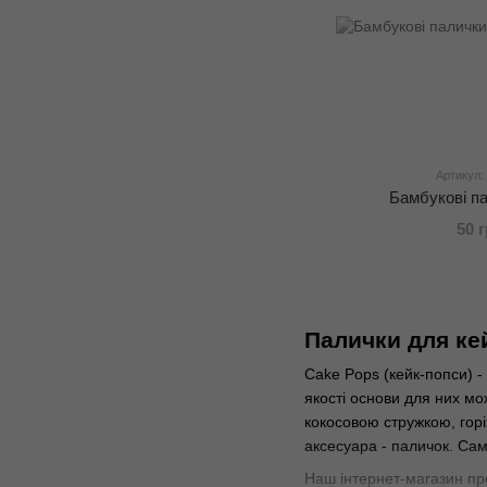
Артикул:
Бамбукові п
50 
Палички для кей
Cake Pops (кейк-попси) -
якості основи для них м
кокосовою стружкою, горі
аксесуара - паличок. Са
Наш інтернет-магазин про