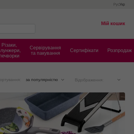
Рус
Укр
Мій кошик
Різаки,
Сервірування
плунжери,
Cертифікати
Розпродаж
та пакування
печворки
ортування:
за популярністю
Відображення: