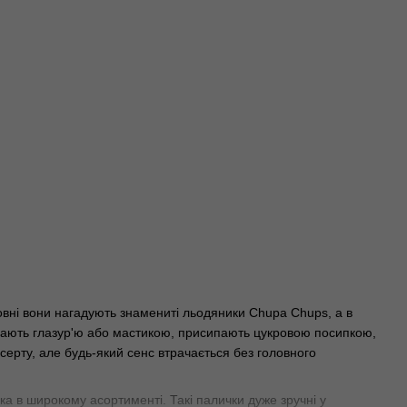
Зовні вони нагадують знамениті льодяники Chupa Chups, а в
ривають глазур'ю або мастикою, присипають цукровою посипкою,
ерту, але будь-який сенс втрачається без головного
а в широкому асортименті. Такі палички дуже зручні у