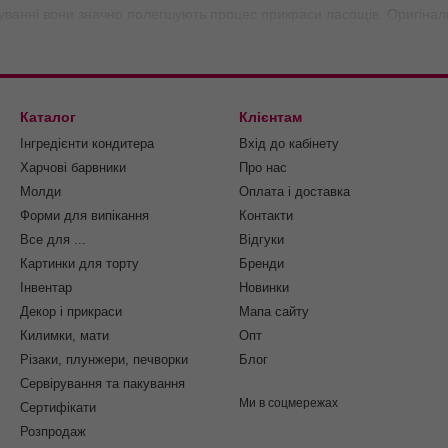
уванні вони значно полегшують процес прикраси ласощів. Оригінальн
- руки залишаються чистими.
льодяників виготовляють з різних матеріалів:
Каталог
Клієнтам
Інгредієнти кондитера
Вхід до кабінету
лені паперові палички виробництва США в упаковці і пластикові від
Харчові барвники
Про нас
є значний виграш в ціні. Ми поставляємо інвентар для кондитерів по
Молди
Оплата і доставка
штовна.
Форми для випікання
Контакти
ників і кейк-попсів
Все для ...
Відгуки
Картинки для торту
Бренди
ні, жовті, рожеві - кольорова гама паличок радує своєю різноманітн
Інвентар
Новинки
рі. Тримачі кейк-попсів не повинні виділятися із загальної гами. Дл
Декор і прикраси
Мапа сайту
ьорове рішення можна підбирати в тон десерту або, навпаки, контрас
Килимки, мати
Опт
озиції.
Різаки, плунжери, печворки
Блог
ожете замовити все для кейк-попсів: паперові та пластикові палички
Сервірування та пакування
асортимент, адекватна вартість, оперативна доставка - ви будете за
Ми в соцмережах
Cертифікати
Розпродаж