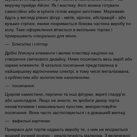
виручку прийде Айсінг. Як і мастику, його можна готувати
самостійно або ж купити готові ажурні заготовки. Мереживо
йдуть у вигляді різних фігур - квітів, зірочок, абстракцій - або
вузьких стрічок, якими покривається бокова частина виробу по
колу. Таке оформлення вітається в весільних тортах і
прикрашають спеціально для жінок.
Блискітки і гліттер
Дрібні блискучі елементи і великі пластівці націлені на
створення святкового дизайну. Ними посипають весь виріб або
окремі елементи. В каталозі посипання представлена в
найширшому відтіночними спектрі, в тому числі металізована,
з сріблястим або золотистим напиленням.
посипання
Цукрові намистини, перлини та інші фігурки, вкриті глазур'ю
або шоколадом. Якщо не знаєте, як зробити декор торта
ненав'язливим і максимально простим, використовуйте
посипання. Вони часто застосовуються і в домашній випічці.
вафельні картинки
Прикраси для тортів надають виробу те, з чим не впорається
жодний ручний розпис - реалістичність малюнка. З величезної