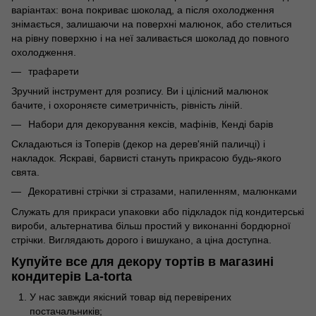
варіантах: вона покриває шоколад, а після охолодження
знімається, залишаючи на поверхні малюнок, або стелиться
на рівну поверхню і на неї заливається шоколад до повного
охолодження.
трафарети
Зручний інструмент для розпису. Ви і цілісний малюнок
бачите, і охороняєте симетричність, рівність ліній.
Набори для декорування кексів, мафінів, Кенді барів
Складаються із Топерів (декор на дерев'яній паличці) і
накладок. Яскраві, барвисті стануть прикрасою будь-якого
свята.
Декоративні стрічки зі стразами, напиленням, малюнками
Служать для прикраси упаковки або підкладок під кондитерські
вироби, альтернатива більш простий у виконанні бордюрної
стрічки. Виглядають дорого і вишукано, а ціна доступна.
Купуйте все для декору тортів в магазині
кондитерів La-torta
У нас завжди якісний товар від перевірених
постачальників;