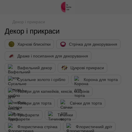
Декор і прикраси
Декор і прикраси
Харчові блискітки
Стрічка для декорування
Драже і посипання для декорування
Вафельний декор
Цукрові прикраси
Сусальне золото і срібло
Корона для торта
Топери для капкейків, кексів, мафінів
Топери для торта
Свічки для торта
Трафарети
Тичинки
Флористична стрічка
Флористичний дріт