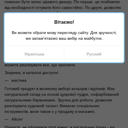
повинен бути запас цікавого декору. По-перше, це позбавляє
від необхідності готувати його самостійно. По-друге, дозволяє
формувати концепцію оздоблення виходячи з того, що є під
рукою.
Вітаємо!
Все для декорування кондитерських виробів
Ви можете обрати мову перегляду сайту. Для зручності,
в одному магазині La-Torta
ми запам'ятаємо ваш вибір на майбутнє.
Інтернет-магазин "La-torta" пропонує широкий асортимент
найбільш трендових рішень в області кулінарії. Прикраса для
торта перетворює кондитерські вироби в шедеври різного
Українська
Русский
рівня складності. З якісними і красивими інгредієнтами ви
можете реалізувати все, що захочете.
Зокрема, в каталозі доступні:
мастика
Готовий продукт в великому виборі кольорів і відтінків. Має
натуральний склад на основі цукрової пудри, пофарбований
натуральними барвниками. Зручна для роботи, дозволяє
реалізувати художній талант. Вимагає спеціальних
інструментів, вони також є у продажу в магазині.
Айсінг
Шукаєте, як оформити торт ніжно, в пастельних тонах - на