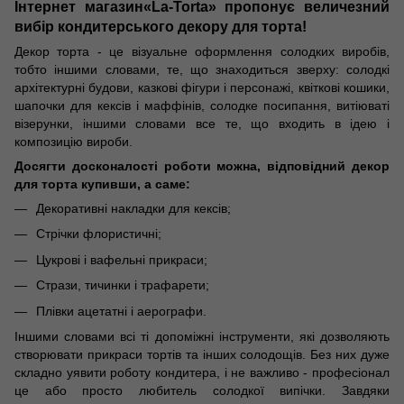
Інтернет магазин
«La-Torta» пропонує величезний
вибір кондитерського декору для торта!
Декор торта - це візуальне оформлення солодких виробів,
тобто іншими словами, те, що знаходиться зверху: солодкі
архітектурні будови, казкові фігури і персонажі, квіткові кошики,
шапочки для кексів і маффінів, солодке посипання, витіюваті
візерунки, іншими словами все те, що входить в ідею і
композицію вироби.
Досягти досконалості роботи можна, відповідний декор
для торта купивши, а саме:
Декоративні накладки для кексів;
Стрічки флористичні;
Цукрові і вафельні прикраси;
Стрази, тичинки і трафарети;
Плівки ацетатні і аерографи.
Іншими словами всі ті допоміжні інструменти, які дозволяють
створювати прикраси тортів та інших солодощів. Без них дуже
складно уявити роботу кондитера, і не важливо - професіонал
це або просто любитель солодкої випічки. Завдяки