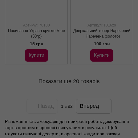
Артикул: 70130
Артикул: Т016::9
Посипання Украса кругле Біле
Дзеркальний топер Наречений
(50гр)
і Наречена (золото)
15 грн
100 грн
Купити
Купити
Показати ще 20 товарів
Назад
Вперед
1
з 92
Різноманітність аксесуарів для прикраси робить декорування
тортів простим в процесі і вишуканим в результаті. Щоб
готувати вишукані десерти, в арсеналі кондитера завжди