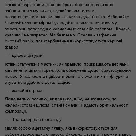
кількості варіантів можна підібрати барвисте насичене
зображення з мультика, з улюбленим героєм,
поздоровленням, машиною - сюжетів дуже багато. Вибирайте
/ вирізуйте за розміром і укладайте прямо поверх крему,
змастивши попередньо харчовим гелем або сиропом. Швидко,
красиво і не затратно. Чи безпечно. Основа - вафельна
рисовий папір, для фарбування використовуються харчові
фарби.
цукрові фігурки
Їстівні статуетки з мастики, як правило, прикрашають весільні,
ювілейні та дитячі торти. Хоча обмежень щодо їх застосування
немає. У нас можна підібрати різні по сюжетній лінії фігурки з
акуратною дрібною деталізацією.
желейні стрази
Якщо велику посипку, як правило, в їжу не вживають, то
желейні стрази цілком їстівні і смачні. Надають оригінальності
композиції.
Трансфер для шоколаду
Являє собою ацетатну плівку, яка використовуються для
роботи з шоколадною масою. Використовувати її можна в двох