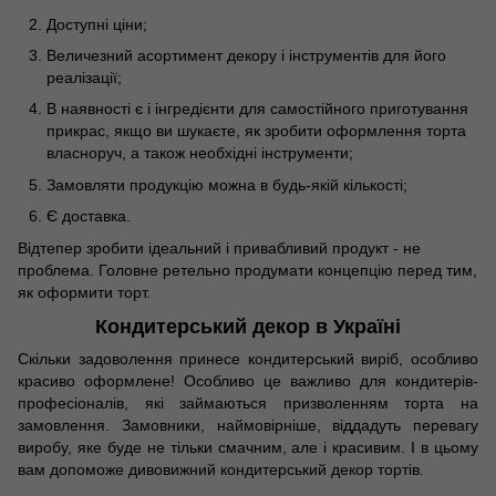
Доступні ціни;
Величезний асортимент декору і інструментів для його
реалізації;
В наявності є і інгредієнти для самостійного приготування
прикрас, якщо ви шукаєте, як зробити оформлення торта
власноруч, а також необхідні інструменти;
Замовляти продукцію можна в будь-якій кількості;
Є доставка.
Відтепер зробити ідеальний і привабливий продукт - не
проблема. Головне ретельно продумати концепцію перед тим,
як оформити торт.
Кондитерський декор в Україні
Скільки задоволення принесе кондитерський виріб, особливо
красиво оформлене! Особливо це важливо для кондитерів-
професіоналів, які займаються призволенням торта на
замовлення. Замовники, наймовірніше, віддадуть перевагу
виробу, яке буде не тільки смачним, але і красивим. І в цьому
вам допоможе дивовижний кондитерський декор тортів.