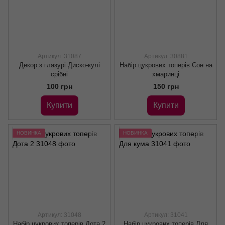
Артикул: 31087
Артикул: 30881
Декор з глазурі Диско-кулі
Набір цукрових топерів Сон на
срібні
хмаринці
100 грн
150 грн
Купити
Купити
НОВИНКА
НОВИНКА
Артикул: 31048
Артикул: 31041
Набір цукрових топерів Дота 2
Набір цукрових топерів Для