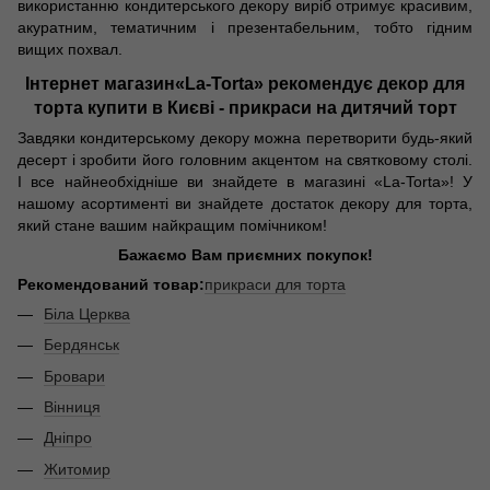
використанню кондитерського декору виріб отримує красивим,
акуратним, тематичним і презентабельним, тобто гідним
вищих похвал.
Інтернет магазин
«La-Torta» рекомендує декор для
торта купити в Києві - прикраси на дитячий торт
Завдяки кондитерському декору можна перетворити будь-який
десерт і зробити його головним акцентом на святковому столі.
І все найнеобхідніше ви знайдете в магазині «La-Torta»! У
нашому асортименті ви знайдете достаток декору для торта,
який стане вашим найкращим помічником!
Бажаємо Вам приємних покупок!
Рекомендований товар:
прикраси для торта
Біла Церква
Бердянськ
Бровари
Вінниця
Дніпро
Житомир