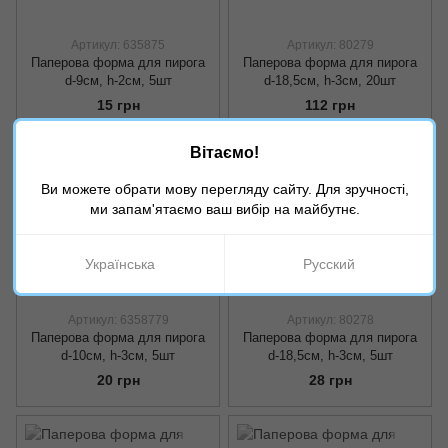
Артикул: 635875
Артикул: 80279
Паперова форма для пирога
Паперова форма для пирога
d-9см, h-2см, 5шт
d-18,5см, h-3см, 20шт
15 грн
112 грн
Вітаємо!
Ви можете обрати мову перегляду сайту. Для зручності,
ми запам'ятаємо ваш вибір на майбутнє.
Українська
Русский
Артикул: 6358779
Артикул: 80278
Паперова форма для пирога
Паперова форма для пирога
d-10см, h-3см, 5шт
d-18,5см, h-3см, 5шт
20 грн
28 грн