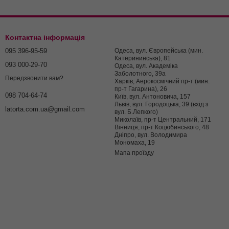
Контактна інформація
095 396-95-59
Одеса, вул. Європейська (мин.
Катерининська), 81
093 000-29-70
Одеса, вул. Академіка
Заболотного, 39а
Передзвонити вам?
Харків, Аерокосмічний пр-т (мин.
пр-т Гагарина), 26
098 704-64-74
Київ, вул. Антоновича, 157
Львів, вул. Городоцька, 39 (вхід з
latorta.com.ua@gmail.com
вул. Б.Лепкого)
Миколаїв, пр-т Центральний, 171
Вінниця, пр-т Коцюбинського, 48
Дніпро, вул. Володимира
Мономаха, 19
Мапа проїзду