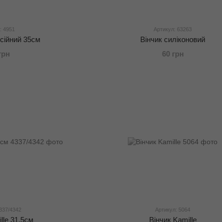
: 4951
Артикул: 63263
сійний 35см
Вінчик силіконовий
грн
60 грн
337/4342
Артикул: 5064
lle 31,5см
Вінчик Kamille