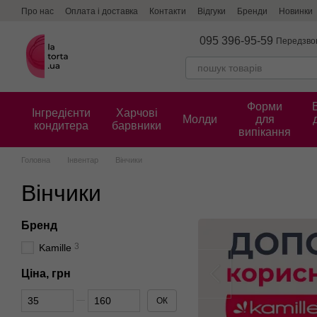
Перейти до основного контенту
Про нас
Оплата і доставка
Контакти
Відгуки
Бренди
Новинки
095 396-95-59
Передзво
Форми
Інгредієнти
Харчові
Молди
для
кондитера
барвники
випікання
Головна
Інвентар
Вінчики
Вінчики
Бренд
3
Kamille
Ціна, грн
Від Ціна, грн
До Ціна, грн
ОК