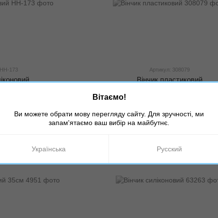
 НН-173
Артикул: 308079
ліконовий
Вінчик пластиковий
грн
70 грн
Вітаємо!
Ви можете обрати мову перегляду сайту. Для зручності, ми
запам'ятаємо ваш вибір на майбутнє.
Українська
Русский