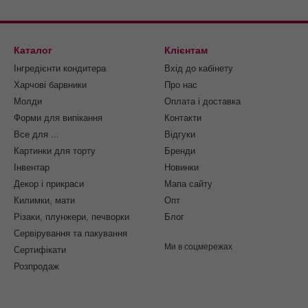
Каталог
Клієнтам
Інгредієнти кондитера
Вхід до кабінету
Харчові барвники
Про нас
Молди
Оплата і доставка
Форми для випікання
Контакти
Все для ...
Відгуки
Картинки для торту
Бренди
Інвентар
Новинки
Декор і прикраси
Мапа сайту
Килимки, мати
Опт
Різаки, плунжери, печворки
Блог
Сервірування та пакування
Ми в соцмережах
Cертифікати
Розпродаж