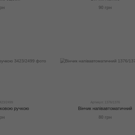
грн
90 грн
423/2499
Артикул: 1376/1376
иковою ручкою
Вінчик напівавтоматичний
грн
80 грн