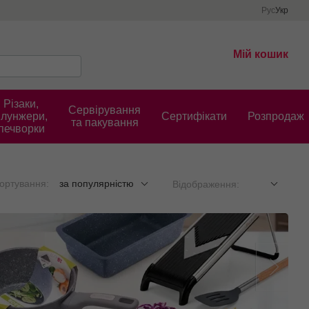
Рус
Укр
Мій кошик
Різаки,
Сервірування
плунжери,
Cертифікати
Розпродаж
та пакування
печворки
ортування:
за популярністю
Відображення: