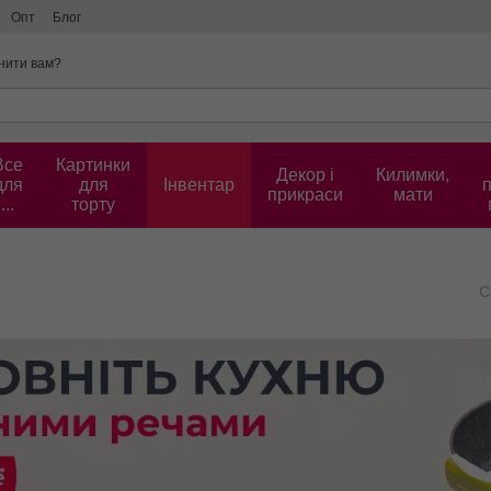
Опт
Блог
нити вам?
Все
Картинки
Декор і
Килимки,
для
для
Інвентар
прикраси
мати
...
торту
С