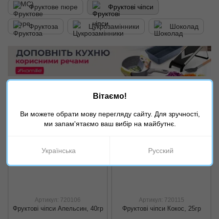
Фруктове пюре
Фруктові чіпси
Фруктоза
Цукрозамінники
Шоколад
Фільтр
За популярністю
Вітаємо!
Ви можете обрати мову перегляду сайту. Для зручності,
ми запам'ятаємо ваш вибір на майбутнє.
Українська
Русский
Артикул: 720106
Артикул: 720115
Фруктові чіпси Апельсин, 40гр
Фруктові чіпси Кокос, 25гр