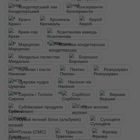
Кондитерський лак
Консерванти
Кранч
Крохмаль
Кероб
Крем-сир
Ксантанова камедь
Марципан
Мастика кондитерська
Мигдальні пелюстки
Борошно
Начинки і пасти
Пектин
Розпушувач
Цукрова пудра
Насіння чіа
Сиропи і Топінги
Сорбітол
Вершки
Сублімовані продукти
Сухе молоко
Сухий яєчний білок (альбумін)
Сухоцвіти
Тілоза (СМС)
Трімолін
Фризер