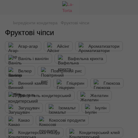
Інгредієнти кондитера
Фруктові чіпси
Фруктові чіпси
Агар-агар
Айсінг
Ароматизатори
Ваніль і ванілін
Вафельна крихта
Велюр
Повітряний рис
Винний камінь
Гліцерин
Глюкоза
Декор-гель кондитерський
Желатин
Загущувач
Ізомальт
Інулін
Какао
Кокосові продукти
Кондитерська глазур
Кондитерський клей