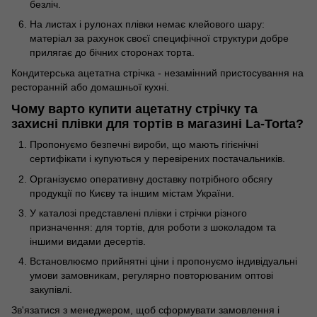
безліч.
На листах і рулонах плівки немає клейового шару:
матеріал за рахунок своєї специфічної структури добре
прилягає до бічних сторонах торта.
Кондитерська ацетатна стрічка - незамінний пристосування на
ресторанній або домашньої кухні.
Чому варто купити ацетатну стрічку та
захисні плівки для тортів в магазині La-Torta?
Пропонуємо безпечні вироби, що мають гігієнічні
сертифікати і купуються у перевірених постачальників.
Організуємо оперативну доставку потрібного обсягу
продукції по Києву та іншим містам України.
У каталозі представлені плівки і стрічки різного
призначення: для тортів, для роботи з шоколадом та
іншими видами десертів.
Встановлюємо прийнятні ціни і пропонуємо індивідуальні
умови замовникам, регулярно повторюваним оптові
закупівлі.
Зв'язатися з менеджером, щоб сформувати замовлення і