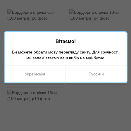
Вітаємо!
Ви можете обрати мову перегляду сайту. Для зручності,
ми запам'ятаємо ваш вибір на майбутнє.
Артикул: р6
Артикул: р4
Бордюрна стрічка 6см (100
Бордюрна стрічка 10см (100
метрів)
метрів)
Українська
Русский
360 грн
650 грн