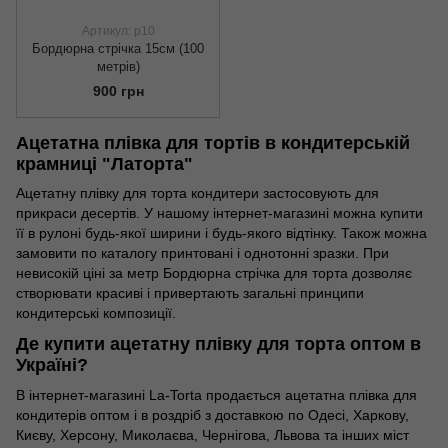
Артикул: р10
Бордюрна стрічка 15см (100
метрів)
900 грн
Ацетатна плівка для тортів в кондитерській
крамниці "Латорта"
Ацетатну плівку для торта кондитери застосовують для
прикраси десертів. У нашому інтернет-магазині можна купити
її в рулоні будь-якої ширини і будь-якого відтінку. Також можна
замовити по каталогу принтовані і однотонні зразки. При
невисокій ціні за метр Бордюрна стрічка для торта дозволяє
створювати красиві і привертають загальні принципи
кондитерські композиції.
Де купити ацетатну плівку для торта оптом в
Україні?
В інтернет-магазині La-Torta продається ацетатна плівка для
кондитерів оптом і в роздріб з доставкою по Одесі, Харкову,
Києву, Херсону, Миколаєва, Чернігова, Львова та інших міст