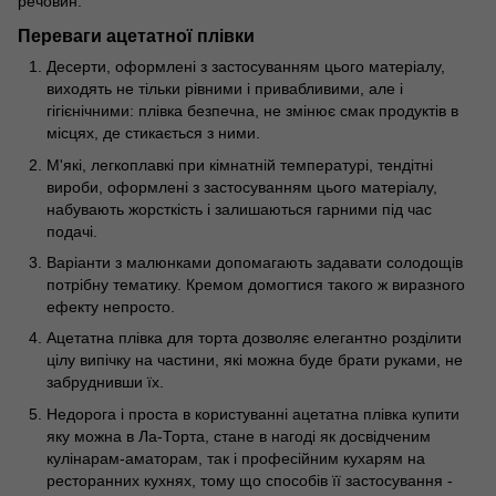
речовин.
Переваги ацетатної плівки
Десерти, оформлені з застосуванням цього матеріалу,
виходять не тільки рівними і привабливими, але і
гігієнічними: плівка безпечна, не змінює смак продуктів в
місцях, де стикається з ними.
М'які, легкоплавкі при кімнатній температурі, тендітні
вироби, оформлені з застосуванням цього матеріалу,
набувають жорсткість і залишаються гарними під час
подачі.
Варіанти з малюнками допомагають задавати солодощів
потрібну тематику. Кремом домогтися такого ж виразного
ефекту непросто.
Ацетатна плівка для торта дозволяє елегантно розділити
цілу випічку на частини, які можна буде брати руками, не
забруднивши їх.
Недорога і проста в користуванні ацетатна плівка купити
яку можна в Ла-Торта, стане в нагоді як досвідченим
кулінарам-аматорам, так і професійним кухарям на
ресторанних кухнях, тому що способів її застосування -