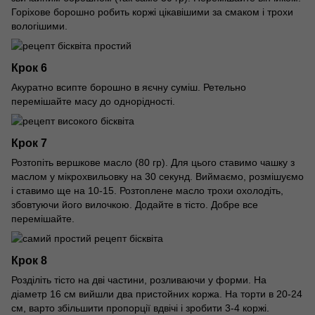
Горіхове борошно робить коржі цікавішими за смаком і трохи
вологішими.
Крок 6
Акуратно всипте борошно в яєчну суміш. Ретельно
перемішайте масу до однорідності.
Крок 7
Розтопіть вершкове масло (80 гр). Для цього ставимо чашку з
маслом у мікрохвильовку на 30 секунд. Виймаємо, розмішуємо
і ставимо ще на 10-15. Розтоплене масло трохи охолодіть,
збовтуючи його вилочкою. Додайте в тісто. Добре все
перемішайте.
Крок 8
Розділіть тісто на дві частини, розливаючи у форми. На
діаметр 16 см вийшли два пристойних коржа. На торти в 20-24
см, варто збільшити пропорції вдвічі і зробити 3-4 коржі.