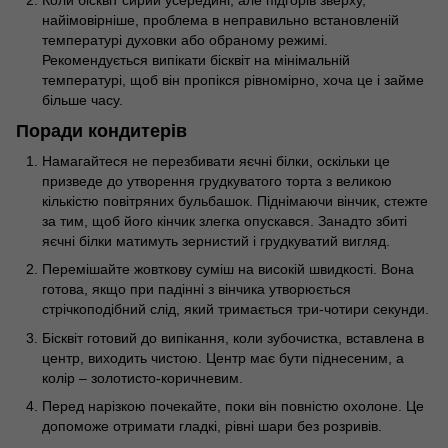
Коли бісквіт сирий усередині, але підгорів зверху,
найімовірніше, проблема в неправильно встановленій
температурі духовки або обраному режимі.
Рекомендується випікати бісквіт на мінімальній
температурі, щоб він пропікся рівномірно, хоча це і займе
більше часу.
Поради кондитерів
Намагайтеся не перезбивати яєчні білки, оскільки це
призведе до утворення грудкуватого торта з великою
кількістю повітряних бульбашок. Піднімаючи вінчик, стежте
за тим, щоб його кінчик злегка опускався. Занадто збиті
яєчні білки матимуть зернистий і грудкуватий вигляд.
Перемішайте жовткову суміш на високій швидкості. Вона
готова, якщо при падінні з вінчика утворюється
стрічкоподібний слід, який тримається три-чотири секунди.
Бісквіт готовий до випікання, коли зубочистка, вставлена в
центр, виходить чистою. Центр має бути піднесеним, а
колір – золотисто-коричневим.
Перед нарізкою почекайте, поки він повністю охолоне. Це
допоможе отримати гладкі, рівні шари без розривів.