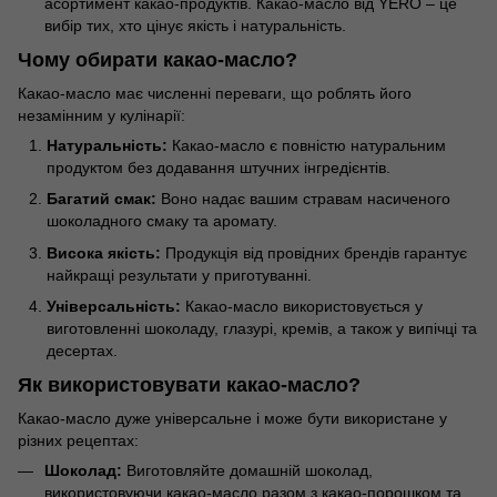
асортимент какао-продуктів. Какао-масло від YERO – це
вибір тих, хто цінує якість і натуральність.
Чому обирати какао-масло?
Какао-масло має численні переваги, що роблять його
незамінним у кулінарії:
Натуральність:
Какао-масло є повністю натуральним
продуктом без додавання штучних інгредієнтів.
Багатий смак:
Воно надає вашим стравам насиченого
шоколадного смаку та аромату.
Висока якість:
Продукція від провідних брендів гарантує
найкращі результати у приготуванні.
Універсальність:
Какао-масло використовується у
виготовленні шоколаду, глазурі, кремів, а також у випічці та
десертах.
Як використовувати какао-масло?
Какао-масло дуже універсальне і може бути використане у
різних рецептах:
Шоколад:
Виготовляйте домашній шоколад,
використовуючи какао-масло разом з какао-порошком та