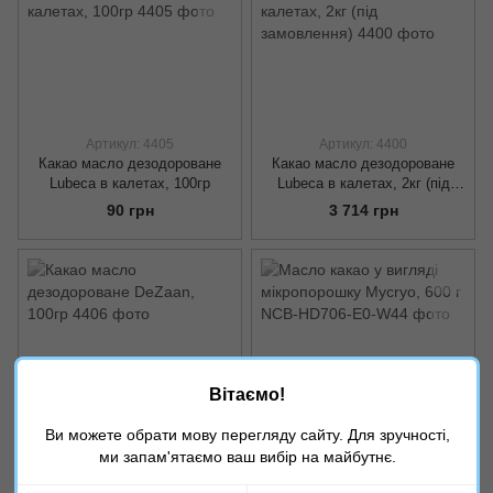
Артикул: 4405
Артикул: 4400
Какао масло дезодороване
Какао масло дезодороване
Lubeca в калетах, 100гр
Lubeca в калетах, 2кг (під
замовлення)
90 грн
3 714 грн
Вітаємо!
Ви можете обрати мову перегляду сайту. Для зручності,
Артикул: 4406
Артикул: NCB-HD706-E0-W44
ми запам'ятаємо ваш вибір на майбутнє.
Какао масло дезодороване
Масло какао у вигляді
DeZaan, 100гр
мікропорошку Mycryo, 600 г