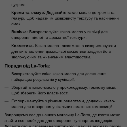
цукром.
Креми та глазур:
Додавайте какао-масло до кремів та
глазурі, щоб надати їм шовковисту текстуру та насичений
смак.
Випічка:
Використовуйте какао-масло у випічці для
створення ніжної та ароматної текстури.
Косметика:
Какао-масло також можна використовувати
для виготовлення домашньої косметики завдяки його
зволожуючим та живильним властивостям.
Поради від La-Torta:
Використовуйте свіже какао-масло для досягнення
найкращих результатів у кулінарії.
Зберігайте какао-масло у прохолодному, темному місці,
щоб зберегти його властивості.
Експериментуйте з різними рецептами, додаючи какао-
масло для створення унікальних смакових композицій.
Запрошуємо вас до нашого магазину La-Torta, де кожен може
знайти все необхідне для створення кулінарних шедеврів.
Додайте своїм стравам неповторного смаку та аромату разом