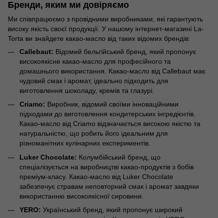
Бренди, яким ми довіряємо
Ми співпрацюємо з провідними виробниками, які гарантують
високу якість своєї продукції. У нашому інтернет-магазині La-
Torta ви знайдете какао-масло від таких відомих брендів:
Callebaut:
Відомий бельгійський бренд, який пропонує
високоякісне какао-масло для професійного та
домашнього використання. Какао-масло від Callebaut має
чудовий смак і аромат, ідеально підходить для
виготовлення шоколаду, кремів та глазурі.
Criamo:
Виробник, відомий своїми інноваційними
підходами до виготовлення кондитерських інгредієнтів.
Какао-масло від Criamo відзначається високою якістю та
натуральністю, що робить його ідеальним для
різноманітних кулінарних експериментів.
Luker Chocolate:
Колумбійський бренд, що
спеціалізується на виробництві какао-продуктів з бобів
преміум-класу. Какао-масло від Luker Chocolate
забезпечує стравам неповторний смак і аромат завдяки
використанню високоякісної сировини.
YERO:
Український бренд, який пропонує широкий