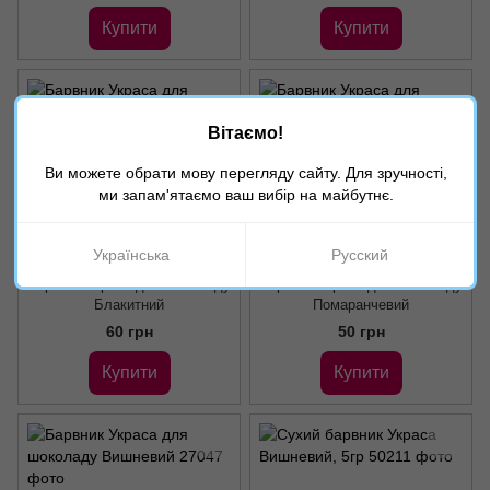
Купити
Купити
Вітаємо!
Ви можете обрати мову перегляду сайту. Для зручності,
ми запам'ятаємо ваш вибір на майбутнє.
Українська
Русский
Артикул: 27048
Артикул: 27053
Барвник Украса для шоколаду
Барвник Украса для шоколаду
Блакитний
Помаранчевий
60 грн
50 грн
Купити
Купити