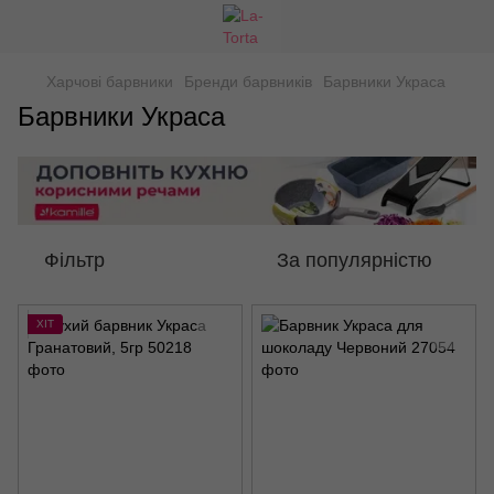
Харчові барвники
Бренди барвників
Барвники Украса
Барвники Украса
Фільтр
За популярністю
ХІТ