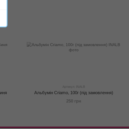
Артикул: INALB
Синя
Альбумін Criamo, 100г (під замовлення)
250 грн