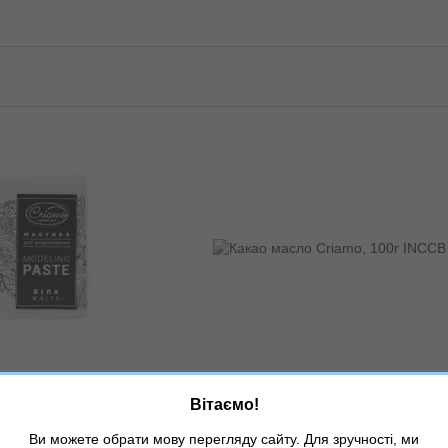
3
Артикул: INCCB
Вітаємо!
вання Criamo біла
Какао масло Criamo, 100г
грн
135 грн
Ви можете обрати мову перегляду сайту. Для зручності, ми