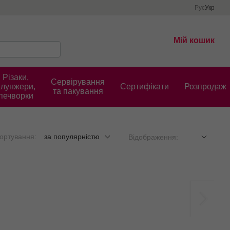
Рус
Укр
Мій кошик
Різаки,
Сервірування
плунжери,
Cертифікати
Розпродаж
та пакування
печворки
ортування:
за популярністю
Відображення: