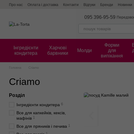
Перейти до основного контенту
Про нас
Оплата і доставка
Контакти
Відгуки
Бренди
Новинки
095 396-95-59
Передзво
Форми
Інгредієнти
Харчові
Молди
для
кондитера
барвники
випікання
Головна
Criamo
Criamo
Розділ
6
Інгредієнти кондитера
Все для капкейків, кексів,
1
мафінів
1
Все для пряників і печива
1