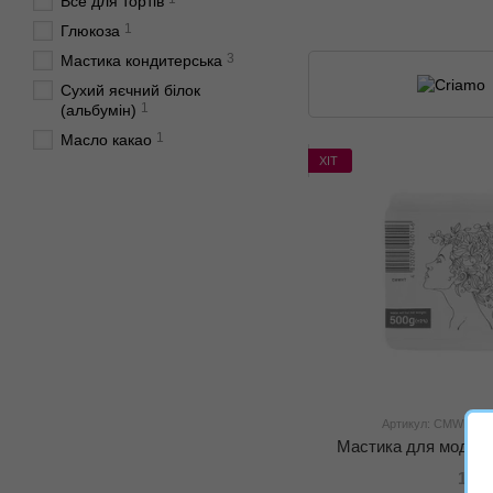
Все для тортів
1
Глюкоза
3
Мастика кондитерська
Сухий яєчний білок
1
(альбумін)
1
Масло какао
ХІТ
Артикул: CMWHT
Мастика для моделю
190 