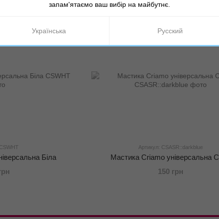
запам'ятаємо ваш вибір на майбутнє.
Українська
Русский
: CSWHT
Артикул: CSASR::darkblue
ніверсальна Біла
Мастика Criamo універсальна 
грн
150 грн