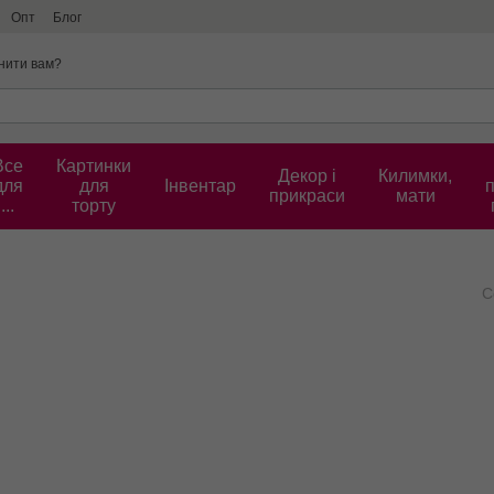
Опт
Блог
нити вам?
Все
Картинки
Декор і
Килимки,
для
для
Інвентар
прикраси
мати
...
торту
С