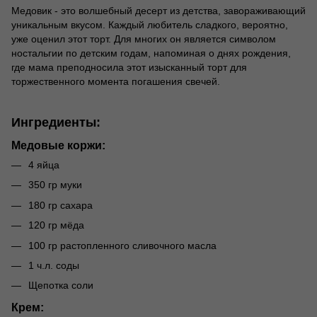
Медовик - это волшебный десерт из детства, завораживающий
уникальным вкусом. Каждый любитель сладкого, вероятно,
уже оценил этот торт. Для многих он является символом
ностальгии по детским годам, напоминая о днях рождения,
где мама преподносила этот изысканный торт для
торжественного момента погашения свечей.
Ингредиенты:
Медовые коржи:
4 яйца
350 гр муки
180 гр сахара
120 гр мёда
100 гр растопленного сливочного масла
1 ч.л. соды
Щепотка соли
Крем: