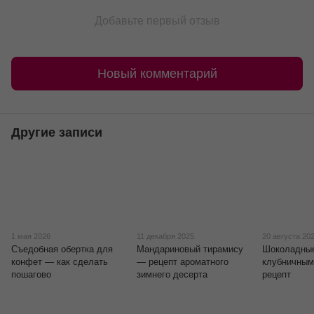
Добавьте первый отзыв
Новый комментарий
Другие записи
1 мая 2026
11 декабря 2025
20 августа 20
Съедобная обертка для
Мандариновый тирамису
Шоколадны
конфет — как сделать
— рецепт ароматного
клубничны
пошагово
зимнего десерта
рецепт