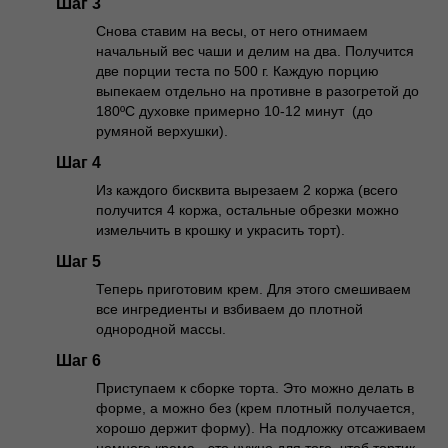
Шаг 3
Снова ставим на весы, от него отнимаем
начальный вес чаши и делим на два. Получится
две порции теста по 500 г. Каждую порцию
выпекаем отдельно на противне в разогретой до
180ºС духовке примерно 10-12 минут (до
румяной верхушки).
Шаг 4
Из каждого бисквита вырезаем 2 коржа (всего
получится 4 коржа, остальные обрезки можно
измельчить в крошку и украсить торт).
Шаг 5
Теперь приготовим крем. Для этого смешиваем
все ингредиенты и взбиваем до плотной
однородной массы.
Шаг 6
Приступаем к сборке торта. Это можно делать в
форме, а можно без (крем плотный получается,
хорошо держит форму). На подложку отсаживаем
немного крема - это нужно для того, чтоб тортик