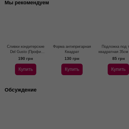
Мы рекомендуем
Сливки кондитерские
Форма антипригарная
Подложка под 
Del Gusto (Профи
Квадрат
квадратная 35см 
Крем) 26%, 1л
190 грн
130 грн
85 грн
Купить
Купить
Купить
Обсуждение