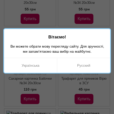
20х30см
№34 20х30см
55 грн
55 грн
Купить
Купить
Вітаємо!
Ви можете обрати мову перегляду сайту. Для зручності,
ми запам'ятаємо ваш вибір на майбутнє.
Українська
Русский
Артикул: 028028/pr712
Артикул: Т040-1014
Сахарная картинка Бабочки
Трафарет для пряников Вірю
№34 20x30см
в ЗСУ
110 грн
45 грн
Купить
Купить