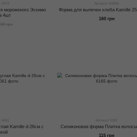
: 3074
Артикул: 6006М
я мороженого Эскимо
Форма для выпечки хлеба Kamille 2
а 4шт
160 грн
90 грн
: 6061
Артикул: 6165
лая Kamille d-26см с
Силиконовая форма Плитка волосы
кой
115 грн