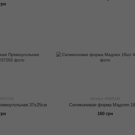
грн
852/37255
Артикул: 4280/6164
рямоугольная 37х25см
Силиконовая форма Мадлен 1
грн
160 грн