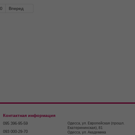
0
Вперед
ый инструмент в работе кондитера. При приготовлении
 правильная технология и использование надлежащих
Контактная информация
095 396-95-59
Одесса, ул. Европейская (прошл.
Екатерининская), 81
три вида, в зависимости от материалов, из которых
093 000-29-70
Одесса, ул. Академика