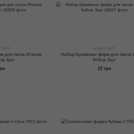
 16828
Артикул: 16837
м для пасок Италия
Набор бумажных форм для пасок 
см, 6шт
9х9см, 6шт
грн
27 грн