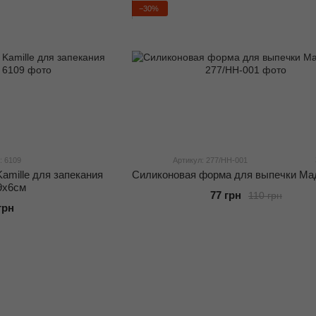
−30%
: 6109
Артикул: 277/НН-001
amille для запекания
Силиконовая форма для выпечки Ма
9х6см
77 грн
110 грн
грн