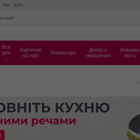
Опт
Блог
ить вам?
Все
Картинки
Декор и
Коврики
для
Инвентарь
на торт
украшения
маты
...
С