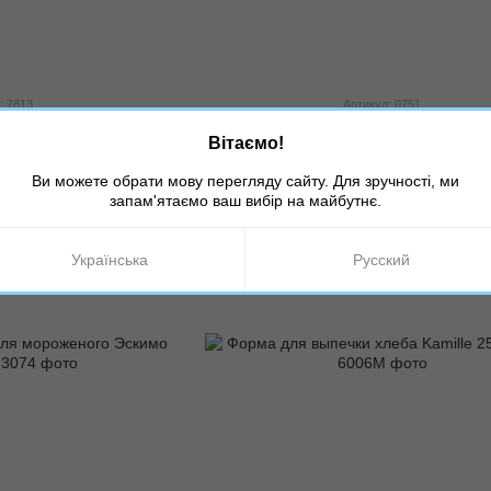
: 7813
Артикул: 0751
здвижная h-15см
Силиконовая форма Кубики 
Вітаємо!
грн
150 грн
Ви можете обрати мову перегляду сайту. Для зручності, ми
запам'ятаємо ваш вибір на майбутнє.
Українська
Русский