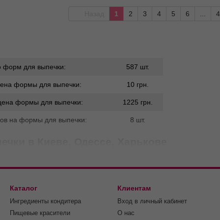
Назад
1
2
3
4
5
6
...
4
о форм для выпечки:
587 шт.
ена формы для выпечки:
10 грн.
ена формы для выпечки:
1225 грн.
вов на формы для выпечки:
8 шт.
чки в Киеве, Одессе, Харькове
 выпечки, застывания или формирования десертов - это незаменим
 его вкус и внешний декор, но и вид в целом. А это обеспечивает
Каталог
Клиентам
ности формочек для выпечки
Ингредиенты кондитера
Вход в личный кабинет
испособления для технологически правильной выпечки делятся на 
Пищевые красители
О нас