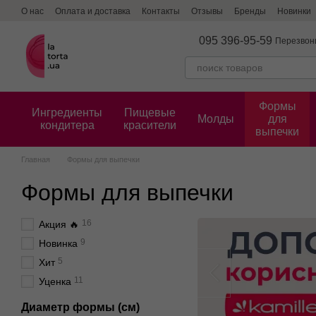
Перейти к основному контенту
О нас
Оплата и доставка
Контакты
Отзывы
Бренды
Новинки
095 396-95-59
Перезвон
Формы
Ингредиенты
Пищевые
Молды
для
кондитера
красители
выпечки
Главная
Формы для выпечки
Формы для выпечки
16
Акция 🔥
9
Новинка
5
Хит
11
Уценка
Диаметр формы (см)