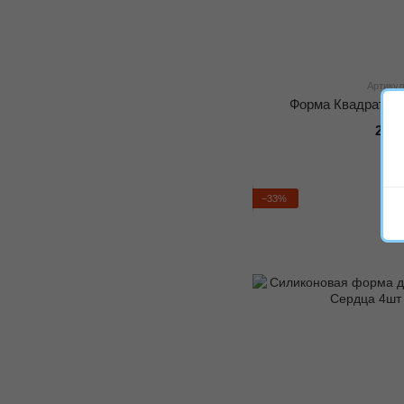
Артикул
Форма Квадрат ра
270 
−33%