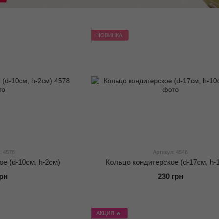
НОВИНКА
: 4578
Артикул: 4548
е (d-10см, h-2см)
Кольцо кондитерское (d-17см, h-
грн
230 грн
АКЦИЯ 🔥