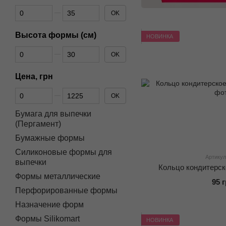
От Диаметр формы (см)
До Диаметр формы (см)
OK
Высота формы (см)
НОВИНКА
От Высота формы (см)
До Высота формы (см)
OK
Цена, грн
От Цена, грн
До Цена, грн
OK
Бумага для выпечки
(Пергамент)
Бумажные формы
Силиконовые формы для
Артикул
выпечки
Кольцо кондитерско
Формы металлические
95 
Перфорированные формы
Назначение форм
Формы Silikomart
НОВИНКА