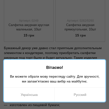
Артикул: 0249
Артикул: 0262/0260
Салфетка ажурная круглая
Салфетка ажурная
маленькая, 10шт
прямоугольная, 10шт
15 грн
15 грн
Бумажный декор уже давно стал приятным дополнительным
элементом к кондитерке, поэтому приобретать салфетки
ажурные под торт было и будет актуально. Такие изделия
изготавливаются из пищевой бумаги и продаются в упаковках.
Вітаємо!
Где купить салфетки под торт в Украине?
Ви можете обрати мову перегляду сайту. Для зручності,
Наш интернет магазин предлагает высококачественную
ми запам'ятаємо ваш вибір на майбутнє.
продукцию для оформления кондитерских изделий и
застолья. Кружевные салфетки под торт купить вы можете по
самой низкой цене.
Українська
Русский
Предлагаемый на странице каталога товар:
изготовлен из пищевой бумаги;