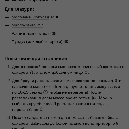
Черная смородина 120г
Для глазури:
Молочный шоколад
140г
Масло-какао 35г
Растительное масло 35г
Фундук (или любые орехи) 30г
Пошаговое приготовление:
Для творожной начинки смешиваем сливочный крем-сыр с
сахаром 😋, а затем добавляем яйцо 🥚.
Для брауни растапливаем в микроволновке шоколад 🍫 и
сливочное масло 🧈. Шоколад нужно топить импульсами
по 10-15 секунд 🕑, чтобы не перегреть! После
растапливания даем массе время остыть 🌬. Можно
выбрать другой способ растапливания шоколада -
паровая баня 😉.
Пока охлаждается шоколадная масса, взбиваем яйца с
сахаром. Взбиваем до белой пышной пены примерно 5