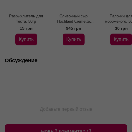
Разрыхлитель для
Сливочный сыр
Палочки дл
теста, 50гр
Hochland Cremette
мороженого, 5
Professional 65%, 2 кг
15 грн
945 грн
30 грн
Купить
Купить
Купить
Обсуждение
Добавьте первый отзыв
Новый комментарий