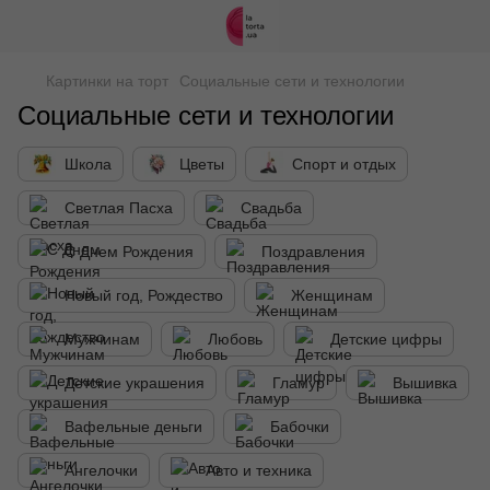
Картинки на торт
Социальные сети и технологии
Социальные сети и технологии
Школа
Цветы
Спорт и отдых
Светлая Пасха
Свадьба
С Днем Рождения
Поздравления
Новый год, Рождество
Женщинам
Мужчинам
Любовь
Детские цифры
Детские украшения
Гламур
Вышивка
Вафельные деньги
Бабочки
Ангелочки
Авто и техника