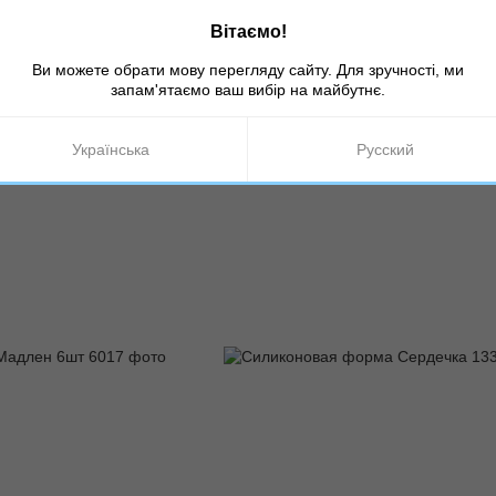
Вітаємо!
Ви можете обрати мову перегляду сайту. Для зручності, ми
запам'ятаємо ваш вибір на майбутнє.
: 3806
Артикул: 6386
я бенто-торта Волны
Силиконовая форма Малина 
Українська
Русский
290 грн
150 грн
300 грн