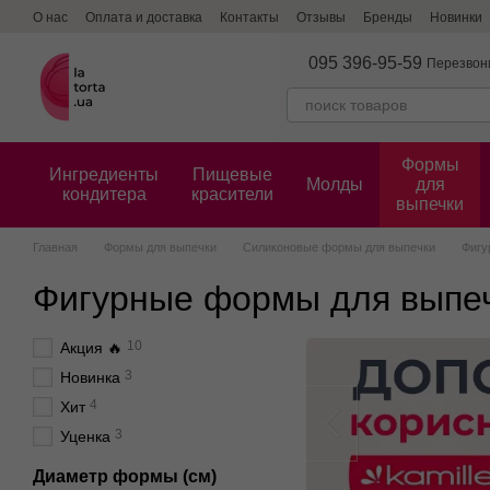
Перейти к основному контенту
О нас
Оплата и доставка
Контакты
Отзывы
Бренды
Новинки
095 396-95-59
Перезвон
Формы
Ингредиенты
Пищевые
Молды
для
кондитера
красители
выпечки
Главная
Формы для выпечки
Силиконовые формы для выпечки
Фигу
Фигурные формы для выпе
10
Акция 🔥
3
Новинка
4
Хит
3
Уценка
Диаметр формы (см)