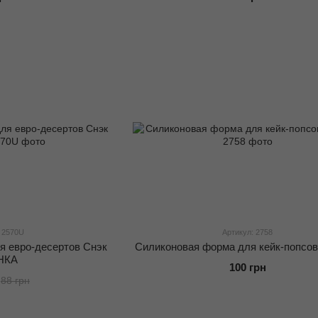
 2570U
Артикул: 2758
я евро-десертов Снэк
Силиконовая форма для кейк-попсо
НКА
100 грн
88 грн