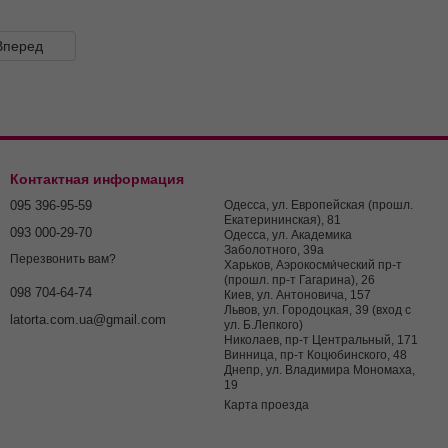
Вперед
Контактная информация
095 396-95-59
Одесса, ул. Европейская (прошл.
Екатерининская), 81
093 000-29-70
Одесса, ул. Академика
Заболотного, 39а
Перезвонить вам?
Харьков, Аэрокосми́ческий пр-т
(прошл. пр-т Гагарина), 26
098 704-64-74
Киев, ул. Антоновича, 157
Львов, ул. Городоцкая, 39 (вход с
latorta.com.ua@gmail.com
ул. Б.Лепкого)
Николаев, пр-т Центральный, 171
Винница, пр-т Коцюбинского, 48
Днепр, ул. Владимира Мономаха,
19
Карта проезда