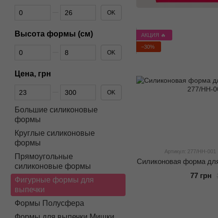
От Диаметр формы (см)
До Диаметр формы (см)
OK
Высота формы (см)
АКЦИЯ 🔥
−30%
От Высота формы (см)
До Высота формы (см)
OK
Цена, грн
От Цена, грн
До Цена, грн
OK
Большие силиконовые
формы
Круглые силиконовые
формы
Артикул: 277/НН-001
Прямоугольные
Силиконовая форма дл
силиконовые формы
77 грн
Фигурные формы для
выпечки
Формы Полусфера
Формы для выпечки Мишки