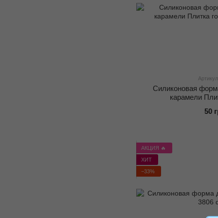
Артикул
Силиконовая форм
карамели Пли
50 
АКЦИЯ 🔥
ХИТ
−33%