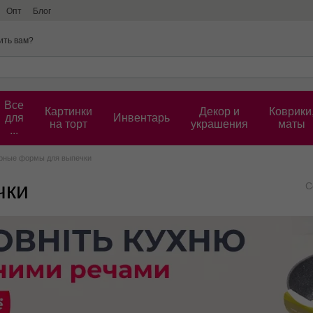
Опт
Блог
ить вам?
Все
Картинки
Декор и
Коврики
для
Инвентарь
на торт
украшения
маты
...
рные формы для выпечки
чки
С