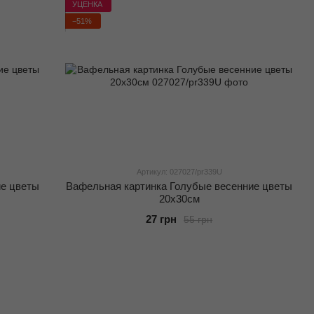
УЦЕНКА
−51%
Артикул: 027027/pr339U
ие цветы
Вафельная картинка Голубые весенние цветы
20x30см
27 грн
55 грн