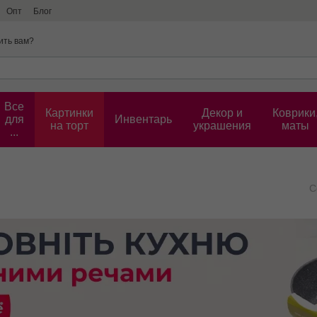
Опт
Блог
ить вам?
Все
Картинки
Декор и
Коврики
для
Инвентарь
на торт
украшения
маты
...
С