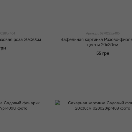
8028/pr404
Артикул: 027027/pr405
озовая роза 20x30см
Вафельная картинка Розово-фиол
цветы 20x30см
грн
55 грн