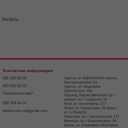
 20x30см
Контактная информация
095 396-95-59
Одесса, ул. Европейская (прошл.
Екатерининская), 81
093 000-29-70
Одесса, ул. Академика
Заболотного, 39а
Перезвонить вам?
Харьков, Аэрокосми́ческий пр-т
(прошл. пр-т Гагарина), 26
098 704-64-74
Киев, ул. Антоновича, 157
Львов, ул. Городоцкая, 39 (вход с
latorta.com.ua@gmail.com
ул. Б.Лепкого)
Николаев, пр-т Центральный, 171
Винница, пр-т Коцюбинского, 48
Днепр, ул. Владимира Мономаха,