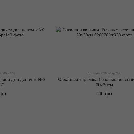
8028/pr149
Артикул: 028028/pr338
дписи для девочек №2
Cахарная картинка Розовые весенн
30
20x30см
грн
110 грн