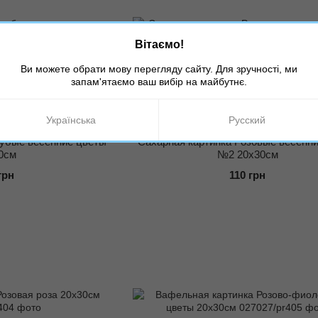
Вітаємо!
Ви можете обрати мову перегляду сайту. Для зручності, ми
запам'ятаємо ваш вибір на майбутнє.
Українська
Русский
8028/pr339
Артикул: 028028/pr340
лубые весенние цветы
Cахарная картинка Розовые весенн
0см
№2 20x30см
грн
110 грн