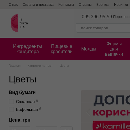
Перейти к основному контенту
О нас
Оплата и доставка
Контакты
Отзывы
Бренды
Новинки
095 396-95-59
Перезвон
Формы
Ингредиенты
Пищевые
Молды
для
кондитера
красители
выпечки
Главная
Картинки на торт
Цветы
Цветы
Вид бумаги
8
Сахарная
6
Вафельная
Цена, грн
От Цена, грн
До Цена, грн