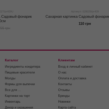
027/pr409U
Артикул: 028028/pr409
а Садовый фонарик
Сахарная картинка Садовый фонарик
0см
110 грн
55 грн
Каталог
Клиентам
Ингредиенты кондитера
Вход в личный кабинет
Пищевые красители
О нас
Молды
Оплата и доставка
Формы для выпечки
Контакты
Все для ...
Отзывы
Картинки на торт
Бренды
Инвентарь
Новинки
Декор и украшения
Карта сайта