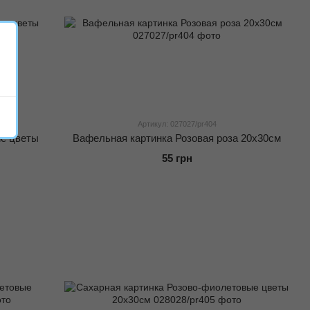
Артикул: 027027/pr404
ие цветы
Вафельная картинка Розовая роза 20x30см
55 грн