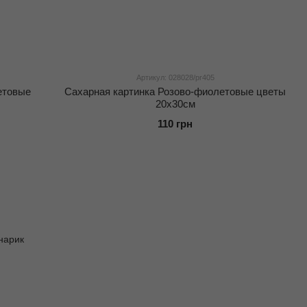
Артикул: 028028/pr405
етовые
Сахарная картинка Розово-фиолетовые цветы
20x30см
110 грн