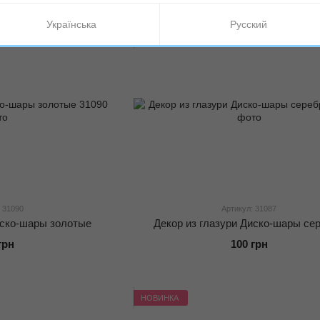
Українська
Русский
НОВИНКА
 31090
Артикул: 31087
иско-шары золотые
Декор из глазури Диско-шары се
грн
100 грн
НОВИНКА