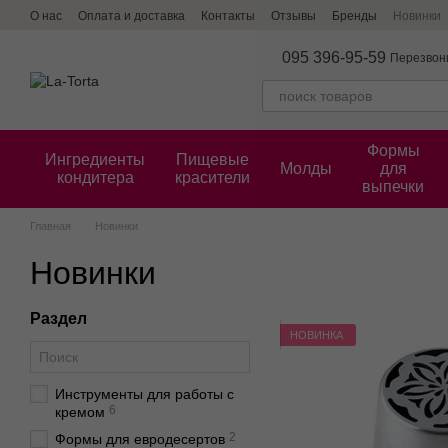
Перейти к основному контенту
О нас
Оплата и доставка
Контакты
Отзывы
Бренды
Новинки
095 396-95-59
Перезвон
Формы
Ингредиенты
Пищевые
Молды
для
кондитера
красители
выпечки
Главная
Новинки
Новинки
Раздел
НОВИНКА
Инструменты для работы с
6
кремом
2
Формы для евродесертов