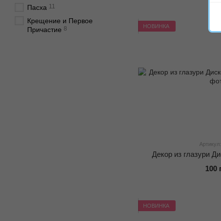
11
Пасха
Крещение и Первое
НОВИНКА
8
Причастие
Артикул:
Декор из глазури Д
100 
НОВИНКА