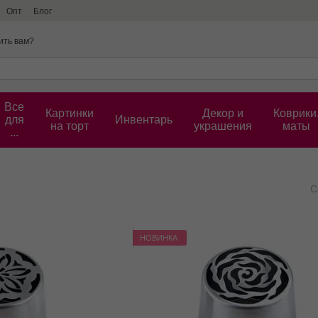
Опт
Блог
ить вам?
Все
Картинки
Декор и
Коврики
для
Инвентарь
на торт
украшения
маты
...
С
НОВИНКА