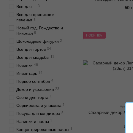
3
Все для ...
50 
Все для пряников и
1
печенья
Новый год, Рождество и
9
Николая
НОВИНКА
2
Шоколадные фигурки
34
Все для тортов
11
Все для свадьбы
46
Новинки
14
Инвентарь
6
Первое сентября
23
Декор и украшения
4
Свечи для торта
1
Сервировка и упаковка
Артикул:
Сахарный декор Лепе
5
Посуда для кондитера
(23
1
Начинки и пасты
145 
1
Концентрированные пасты