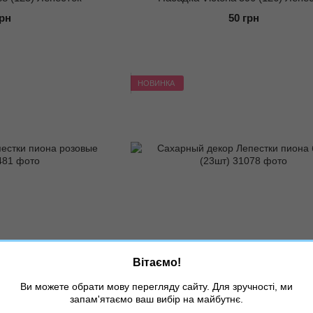
грн
50 грн
НОВИНКА
 31481
Артикул: 31078
Вітаємо!
стки пиона розовые
Сахарный декор Лепестки пиона бел
шт)
145 грн
Ви можете обрати мову перегляду сайту. Для зручності, ми
грн
запам'ятаємо ваш вибір на майбутнє.