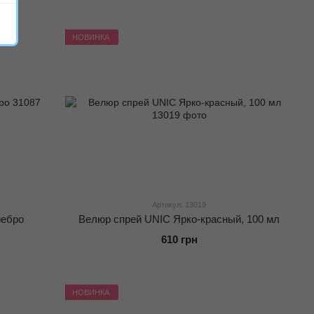
НОВИНКА
Артикул: 13019
ребро
Велюр спрей UNIC Ярко-красный, 100 мл
610 грн
НОВИНКА