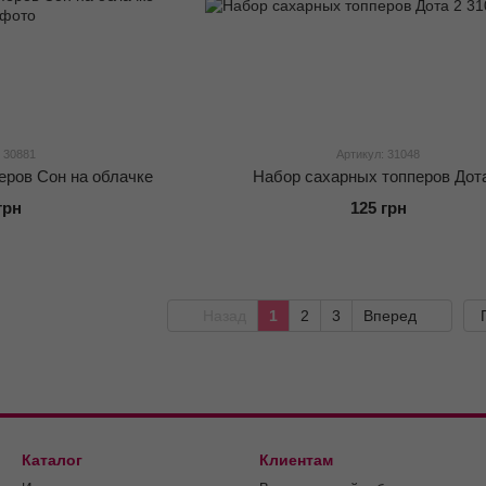
 30881
Артикул: 31048
еров Сон на облачке
Набор сахарных топперов Дот
грн
125 грн
Назад
1
2
3
Вперед
Каталог
Клиентам