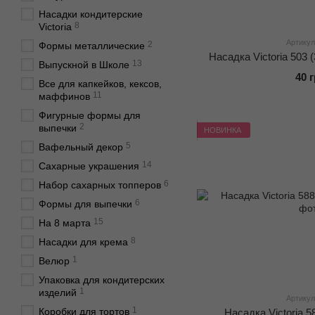
Насадки кондитерские
8
Victoria
Артикул
2
Формы металлические
Насадка Victoria 503 
13
Выпускной в Школе
40 
Все для капкейков, кексов,
11
маффинов
Фигурные формы для
2
выпечки
НОВИНКА
5
Вафельный декор
14
Сахарные украшения
6
Набор сахарных топперов
6
Формы для выпечки
15
На 8 марта
8
Насадки для крема
1
Велюр
Упаковка для кондитерских
1
изделий
Артикул
1
Коробки для тортов
Насадка Victoria 5