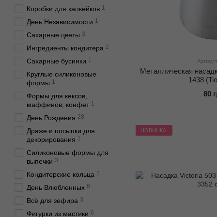
1
Коробки для капкейков
1
День Независимости
3
Сахарные цветы
2
Ингредиенты кондитера
1
Сахарные бусинки
Артикул
Металлическая насадка
Круглые силиконовые
1438 (Т
1
формы
80 
Формы для кексов,
1
маффинов, конфет
28
День Рождения
Драже и посыпки для
НОВИНКА
1
декорирования
Силиконовые формы для
3
выпечки
2
Кондитерские кольца
8
День Влюбленных
3
Всё для зефира
6
Фигурки из мастики