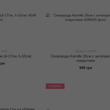
: 4548
Артикул: 4289GR
е (d-17см, h-10см)
Сковорода Kamille 26см с антипри
покрытием
грн
940 грн
НОВИНКА