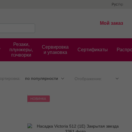
Рус
Укр
Мой заказ
Резаки,
,
Сервировка
плунжеры,
Cертификаты
Распр
и упаковка
пэчворки
ортировка:
по популярности
Отображение:
НОВИНКА