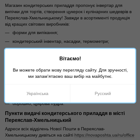
Магазин кондитерських приладдя пропонує інвертар для
випічки для тортів, створення цукерок і кулінарних шедеврів в
Переяслав-Хмельницькому! Завжди в асортименті продукція
від кращих світових виробників:
форми для випікання;
кондитерський інвентар, насадки, термометри;
антипригарні килимки;
Вітаємо!
харчові барвники, ароматизатори, загусники;
фотодрук на вафельної і цукрової папері;
Ви можете обрати мову перегляду сайту. Для зручності,
ми запам'ятаємо ваш вибір на майбутнє.
упаковка, підкладки, Бордюрна стрічка;
посипання, солодкий декор, аерозолі;
Українська
Русский
шоколад, какао;
борошно, цукрова пудра.
Пункти видачі кондитерського приладдя в місті
Переяслав-Хмельницький
Адреси всіх відділень Нової Пошти в Переяслав-
Хмельницькому дивіться на сайті
https://novaposhta.ua/ru/office