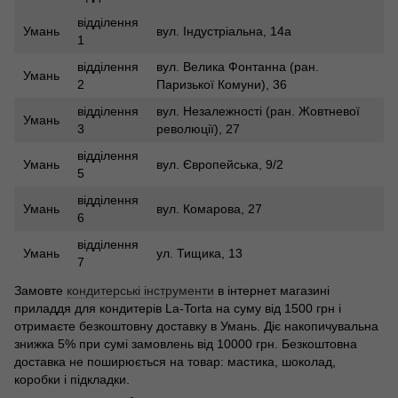
відділення
Умань
вул. Індустріальна, 14а
1
відділення
вул. Велика Фонтанна (ран.
Умань
2
Паризької Комуни), 36
відділення
вул. Незалежності (ран. Жовтневої
Умань
3
революції), 27
відділення
Умань
вул. Європейська, 9/2
5
відділення
Умань
вул. Комарова, 27
6
відділення
Умань
ул. Тищика, 13
7
Замовте
кондитерські інструменти
в інтернет магазині
приладдя для кондитерів La-Torta на суму від 1500 грн і
отримаєте безкоштовну доставку в Умань. Діє накопичувальна
знижка 5% при сумі замовлень від 10000 грн. Безкоштовна
доставка не поширюється на товар: мастика, шоколад,
коробки і підкладки.