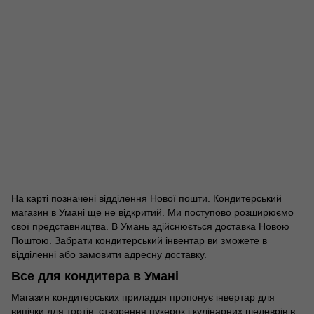
На карті позначені відділення Нової пошти. Кондитерський
магазин в Умані ще не відкритий. Ми поступово розширюємо
свої представництва. В Умань здійснюється доставка Новою
Поштою. Забрати кондитерський інвентар ви зможете в
відділенні або замовити адресну доставку.
Все для кондитера в Умані
Магазин кондитерських приладдя пропонує інвертар для
випічки для тортів, створення цукерок і кулінарних шедеврів в