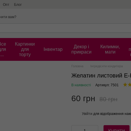
Опт
Блог
нити вам?
Все
Картинки
Декор і
Килимки,
для
для
Інвентар
прикраси
мати
...
торту
Головна
Інгредієнти кондитера
Желатин листовий E-K
В наявності
Артикул: 7501
60 грн
80 грн
Увійти
для відображення нак
%
Купити