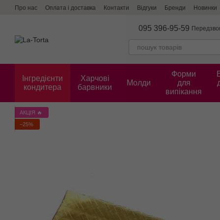
Перейти до основного контенту
Про нас
Оплата і доставка
Контакти
Відгуки
Бренди
Новинки
095 396-95-59
Передзво
Форми
Інгредієнти
Харчові
Молди
для
кондитера
барвники
випікання
АКЦІЯ 🔥
−25%