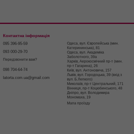
Контактна інформація
095 396-95-59
Одеса, вул. Європейська (мин.
Катерининська), 81
093 000-29-70
Одеса, вул. Академіка
Заболотного, 39а
Передзвонити вам?
Харків, Аерокосмічний пр-т (мин.
пр-т Гагарина), 26
098 704-64-74
Київ, вул. Антоновича, 157
Львів, вул. Городоцька, 39 (вхід з
latorta.com.ua@gmail.com
вул. Б.Лепкого)
Миколаїв, пр-т Центральний, 171
Вінниця, пр-т Коцюбинського, 48
Дніпро, вул. Володимира
Мономаха, 19
Мапа проїзду