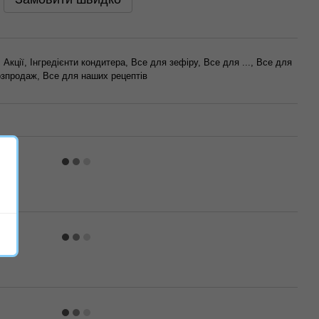
Акції, Інгредієнти кондитера, Все для зефіру, Все для ..., Все для
зпродаж, Все для наших рецептів