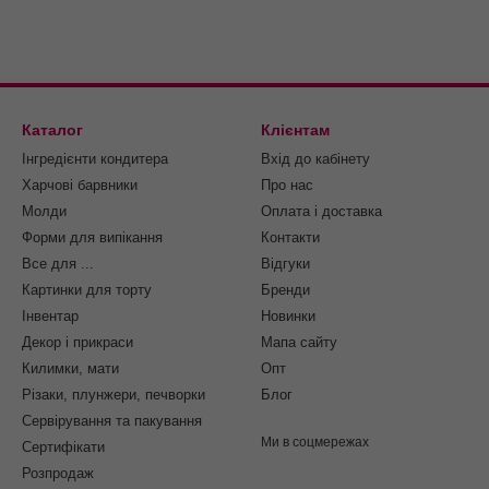
Каталог
Клієнтам
Інгредієнти кондитера
Вхід до кабінету
Харчові барвники
Про нас
Молди
Оплата і доставка
Форми для випікання
Контакти
Все для ...
Відгуки
Картинки для торту
Бренди
Інвентар
Новинки
Декор і прикраси
Мапа сайту
Килимки, мати
Опт
Різаки, плунжери, печворки
Блог
Сервірування та пакування
Ми в соцмережах
Cертифікати
Розпродаж