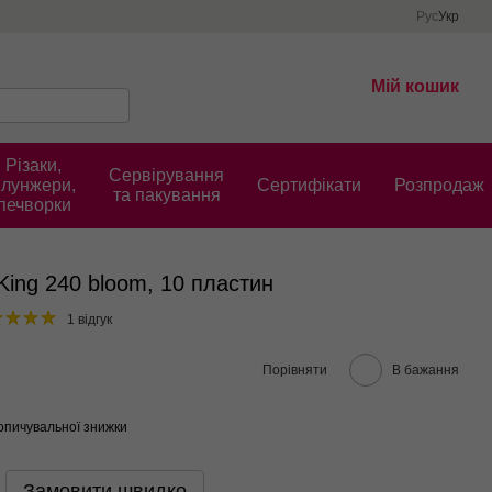
Рус
Укр
Мій кошик
Різаки,
Сервірування
плунжери,
Cертифікати
Розпродаж
та пакування
печворки
ing 240 bloom, 10 пластин
1 відгук
Порівняти
В бажання
опичувальної знижки
Замовити швидко