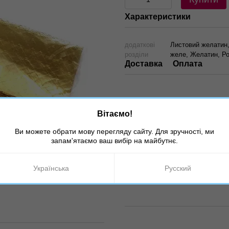
Характеристики
додаткові
Листовий желатин, 
розділи
желе, Желатин, Ро
Доставка
Оплата
Вітаємо!
Ви можете обрати мову перегляду сайту. Для зручності, ми
запам'ятаємо ваш вибір на майбутнє.
Українська
Русский