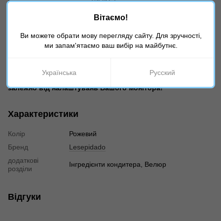
місці при температурі до +25°С, берегти від прямих сонячних
променів і нагрівання вище 50°С.
Вітаємо!
Ви можете обрати мову перегляду сайту. Для зручності,
Колір: Фуксiя
ми запам'ятаємо ваш вибір на майбутнє.
Об`єм: 100мл
Виробник: Lesepidado, Італія
Українська
Русский
Колір замовленого виробу може відрізнятися від фото
залежно від налаштувань Вашого монітора!
Характеристики
Колір
Рожевий
Бренд
Lesepidado
додаткові
Інгредієнти кондитера, Велюр
розділи
Відгуки