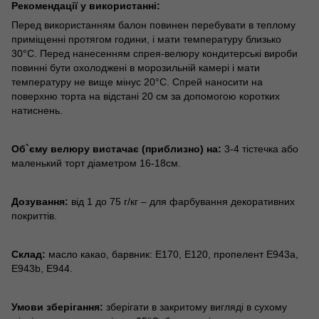
Рекомендації у використанні:
Перед використанням балон повинен перебувати в теплому
приміщенні протягом години, і мати температуру близько
30°С. Перед нанесенням спрея-велюру кондитерські вироби
повинні бути охолоджені в морозильній камері і мати
температуру не вище мінус 20°С. Спрей наносити на
поверхню торта на відстані 20 см за допомогою коротких
натиснень.
Об`єму велюру вистачає (приблизно) на:
3-4 тістечка або
маленький торт діаметром 16-18см.
Дозування:
від 1 до 75 г/кг – для фарбування декоративних
покриттів.
Склад:
масло какао, барвник: Е170, Е120, пропелент Е943а,
Е943b, Е944.
Умови зберігання:
зберігати в закритому вигляді в сухому