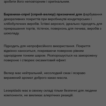
зробити його неповторним і оригінальним.
Барвники-спреї (спрей-велюр) призначені для
фарбування
декоративних покриттів при виробництві кондитерських і
хлібобулочних виробів. Їстівні аерозолі, ідеально підходять для
прикрашання тортів, тістечок, поверхонь для печива, виробів з
шоколаду.
Підходить для непрофесійного використання. Покриття
відмінно наноситься, покриваючи поверхню рівним
однорідним тонким шаром. Розпорошується на заморожену
поверхню і створює оксамитовий ефект.
Велюр має нейтральний, несолодкий смак і яскраво
виражений аромат доброго какао-масла.
Lesepidado має в своєму складі тільки безпечні для людини
компоненти, не викликає алергічних реакцій.