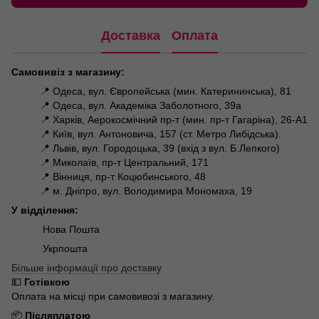
Доставка
Оплата
Самовивіз з магазину:
📍 Одеса, вул. Європейська (мин. Катерининська), 81
📍 Одеса, вул. Академіка Заболотного, 39а
📍 Харків, Аерокосмічний пр-т (мин. пр-т Гагаріна), 26-А1
📍 Київ, вул. Антоновича, 157 (ст. Метро Либідська).
📍 Львів, вул. Городоцька, 39 (вхід з вул. Б.Лепкого)
📍 Миколаїв, пр-т Центральний, 171
📍 Вінниця, пр-т Коцюбинського, 48
📍 м. Дніпро, вул. Володимира Мономаха, 19
У відділення:
Нова Пошта
Укрпошта
Більше інформації про доставку
💵
Готівкою
Оплата на місці при самовивозі з магазину.
📦
Післяплатою