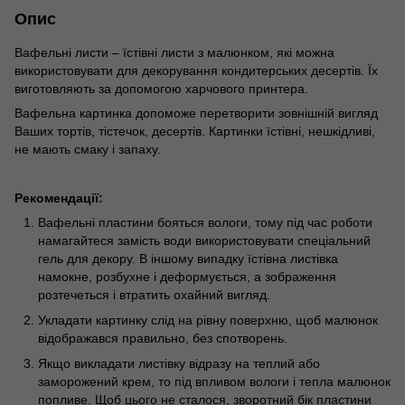
Опис
Вафельні листи – їстівні листи з малюнком, які можна
використовувати для декорування кондитерських десертів. Їх
виготовляють за допомогою харчового принтера.
Вафельна картинка допоможе перетворити зовнішній вигляд
Ваших тортів, тістечок, десертів. Картинки їстівні, нешкідливі,
не мають смаку і запаху.
Рекомендації:
Вафельні пластини бояться вологи, тому під час роботи
намагайтеся замість води використовувати спеціальний
гель для декору. В іншому випадку їстівна листівка
намокне, розбухне і деформується, а зображення
розтечеться і втратить охайний вигляд.
Укладати картинку слід на рівну поверхню, щоб малюнок
відображався правильно, без спотворень.
Якщо викладати листівку відразу на теплий або
заморожений крем, то під впливом вологи і тепла малюнок
попливе. Щоб цього не сталося, зворотний бік пластини