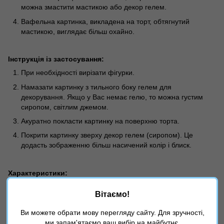
можна змастити мастикою або декор гелем.
Вафельна картинка, викладена на торт, обтягнутий
мастикою, виглядає більш охайно.
Інструкція із застосування:
При необхідності вирізати фігурки.
Намазати картинку з тильного боку гелем для
декорування. Якщо у Вас немає гелю, то можна густим
сиропом, світлим джемом.
Акуратно покласти картинку на поверхню торта.
Покрити картинку зверху декор гелем (сиропом). Це
додасть зображенню більш насичений колір і блиск.
Характеристики:
Розмір метеликів: 4 х 2,8 см (25 шт.)
Вітаємо!
Загальний розмір листа: 20 х 30см
Ви можете обрати мову перегляду сайту. Для зручності,
Країна-виробник: Україна
ми запам'ятаємо ваш вибір на майбутнє.