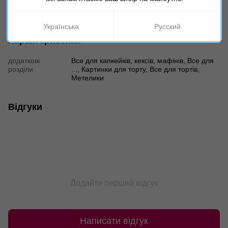
Залежно від налаштувань Вашого екрану, відтінок товару
на фото може відрізнятися від реальності!
Українська
Русский
Характеристики
додаткові
Все для капкейків, кексів, мафінів, Все для
розділи
..., Картинки для торту, Все для тортів,
Метелики
Відгуки
Додайте перший відгук
Написати відгук