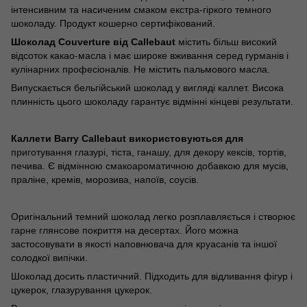
інтенсивним та насиченим смаком екстра-гіркого темного
шоколаду. Продукт кошерно сертифікований.
Шоколад Couverture від Callebaut
містить більш високий
відсоток какао-масла і має широке вживання серед гурманів і
кулінарних професіоналів. Не містить пальмового масла.
Випускається бельгійський шоколад у вигляді каллет. Висока
плинність цього шоколаду гарантує відмінні кінцеві результати.
Каллети Barry Callebaut використовуються для
приготування глазурі, тіста, ганашу, для декору кексів, тортів,
печива. Є відмінною смакоароматичною добавкою для мусів,
праліне, кремів, морозива, напоїв, соусів.
Оригінальний темний шоколад легко розплавляється і створює
гарне глянсове покриття на десертах. Його можна
застосовувати в якості наповнювача для круасанів та іншої
солодкої випічки.
Шоколад досить пластичний. Підходить для відливання фігур і
цукерок, глазурування цукерок.