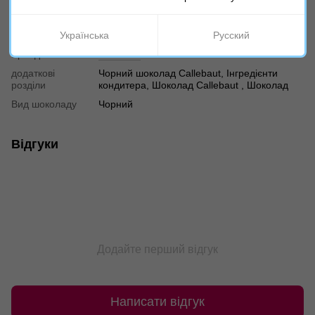
Характеристики
Українська
Русский
Бренд
Callebaut
додаткові
Чорний шоколад Callebaut, Інгредієнти
розділи
кондитера, Шоколад Callebaut , Шоколад
Вид шоколаду
Чорний
Відгуки
Додайте перший відгук
Написати відгук