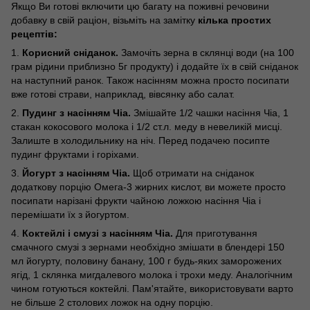
Якщо Ви готові включити цю багату на поживні речовини
добавку в свій раціон, візьміть на замітку
кілька простих
рецептів:
1.
Корисний сніданок.
Замочіть зерна в склянці води (на 100
грам рідини приблизно 5г продукту) і додайте їх в свій сніданок
на наступний ранок. Також насінням можна просто посипати
вже готові страви, наприклад, вівсянку або салат.
2.
Пудинг з насінням Чіа.
Змішайте 1/2 чашки насіння Чіа, 1
стакан кокосового молока і 1/2 ст.л. меду в невеликій мисці.
Залиште в холодильнику на ніч. Перед подачею посипте
пудинг фруктами і горіхами.
3.
Йогурт з насінням Чіа.
Щоб отримати на сніданок
додаткову порцію Омега-3 жирних кислот, ви можете просто
посипати нарізані фрукти чайною ложкою насіння Чіа і
перемішати їх з йогуртом.
4.
Коктейлі і смузі з насінням Чіа.
Для приготування
смачного смузі з зернами необхідно змішати в блендері 150
мл йогурту, половину банану, 100 г будь-яких заморожених
ягід, 1 склянка мигдалевого молока і трохи меду. Аналогічним
чином готуються коктейлі. Пам'ятайте, використовувати варто
не більше 2 столових ложок на одну порцію.