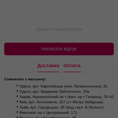
Додайте перший відгук
Написати відгук
Доставка
Оплата
Самовивіз з магазину:
📍 Одеса, вул. Європейська (мин. Катерининська), 81
📍 Одеса, вул. Академіка Заболотного, 39а
📍 Харків, Аерокосмічний пр-т (мин. пр-т Гагаріна), 26-А1
📍 Київ, вул. Антоновича, 157 (ст. Метро Либідська).
📍 Львів, вул. Городоцька, 39 (вхід з вул. Б.Лепкого)
📍 Миколаїв, пр-т Центральний, 171
📍 Вінниця, пр-т Коцюбинського, 48