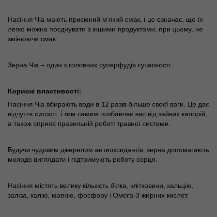
Насіння Чіа мають приємний м'який смак, і це означає, що їх
легко можна поєднувати з іншими продуктами, при цьому, не
змінюючи смак.
Зерна Чіа – один з головних суперфудів сучасності.
Корисні властивості:
Насіння Чіа вбирають води в 12 разів більше своєї ваги. Це дає
відчуття ситості, і тим самим позбавляє вас від зайвих калорій,
а також сприяє правильній роботі травної системи.
Будучи чудовим джерелом антиоксидантів, зерна допомагають
молодо виглядати і підтримують роботу серця.
Насіння містять велику кількість білка, клітковини, кальцію,
заліза, калію, магнію, фосфору і Омега-3 жирних кислот.