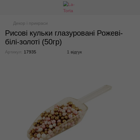
Декор і прикраси
Рисові кульки глазуровані Рожеві-
білі-золоті (50гр)
Артикул:
17935
1 відгук