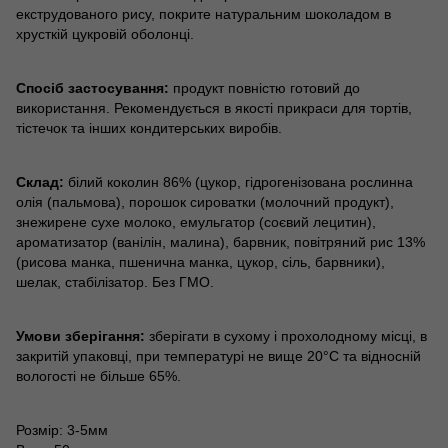
екструдованого рису, покрите натуральним шоколадом в
хрусткій цукровій оболонці.
Спосіб застосування:
продукт повністю готовий до
використання. Рекомендується в якості прикраси для тортів,
тістечок та інших кондитерських виробів.
Склад:
білий коколин 86% (цукор, гідрогенізована рослинна
олія (пальмова), порошок сироватки (молочний продукт),
знежирене сухе молоко, емульгатор (соєвий лецитин),
ароматизатор (ванілін, малина), барвник, повітряний рис 13%
(рисова манка, пшенична манка, цукор, сіль, барвники),
шелак, стабілізатор. Без ГМО.
Умови зберігання:
зберігати в сухому і прохолодному місці, в
закритій упаковці, при температурі не вище 20°С та відносній
вологості не більше 65%.
Розмір: 3-5мм