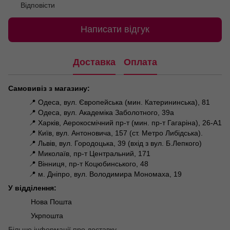
Відповісти
Написати відгук
Доставка
Оплата
Самовивіз з магазину:
📍 Одеса, вул. Європейська (мин. Катерининська), 81
📍 Одеса, вул. Академіка Заболотного, 39а
📍 Харків, Аерокосмічний пр-т (мин. пр-т Гагаріна), 26-А1
📍 Київ, вул. Антоновича, 157 (ст. Метро Либідська).
📍 Львів, вул. Городоцька, 39 (вхід з вул. Б.Лепкого)
📍 Миколаїв, пр-т Центральний, 171
📍 Вінниця, пр-т Коцюбинського, 48
📍 м. Дніпро, вул. Володимира Мономаха, 19
У відділення:
Нова Пошта
Укрпошта
Більше інформації про доставку