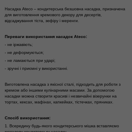
Насадка Ateco – кондитерська безшовна насадка, призначена
для виготовлення кремового декору для десертів,
відсаджування тіста, зефіру і меренги.
Переваги використання насадок Ateco:
- не іржавіють;
- не деформуються;
- не ламаються при ударі;
- зручні і приємні у використанні.
Виготовлена ​​насадка з якісної сталі, підходить для роботи з
кремом або іншими кулінарними масами. За допомогою
насадки можна створити красиві і незвичайні візерунки на
тортах, кексах, мафінах, капкейках, тістечках, пряниках.
Спосіб використання:
1. Всередину будь-якого кондитерського мішка вставляємо
металеву кондитерську насадку.