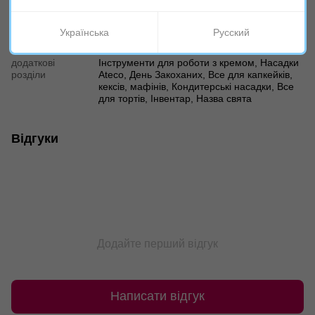
Характеристики
Українська
Русский
Бренд
Ateco
додаткові
Інструменти для роботи з кремом, Насадки
розділи
Ateco, День Закоханих, Все для капкейків,
кексів, мафінів, Кондитерські насадки, Все
для тортів, Інвентар, Назва свята
Відгуки
Додайте перший відгук
Написати відгук