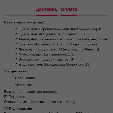
Доставка
Оплата
Самовивіз з магазину:
📍 Одеса, вул. Європейська (мин. Катерининська), 81
📍 Одеса, вул. Академіка Заболотного, 39а
📍 Харків, Аерокосмічний пр-т (мин. пр-т Гагаріна), 26-А1
📍 Київ, вул. Антоновича, 157 (ст. Метро Либідська).
📍 Львів, вул. Городоцька, 39 (вхід з вул. Б.Лепкого)
📍 Миколаїв, пр-т Центральний, 171
📍 Вінниця, пр-т Коцюбинського, 48
📍 м. Дніпро, вул. Володимира Мономаха, 19
У відділення:
Нова Пошта
Укрпошта
Більше інформації про доставку
💵
Готівкою
Оплата на місці при самовивозі з магазину.
📦
Післяплатою