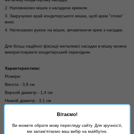
2. Наповнюємо мішок з насадкою кремом.
3. Закручуємо край кондитерського мішка, щоб крем "сповз"
вниз.
4. Натискаємо рукою на мішок, вичавлюючи крем з насадки.
Для більш надійної фіксації металевої насадки в мішку можна
використовувати кондитерський перехідник.
Характеристики:
Розміри:
Висота - 3,8 см
Верхній діаметр - 1,4 см
Нижній діаметр - 3,1 см
Вітаємо!
Матеріал - нержавіюча сталь
Виробник - Ateco (Корея)
Ви можете обрати мову перегляду сайту. Для зручності,
ми запам'ятаємо ваш вибір на майбутнє.