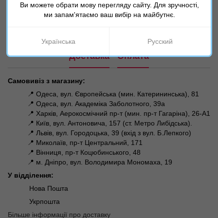
Ви можете обрати мову перегляду сайту. Для зручності,
ми запам'ятаємо ваш вибір на майбутнє.
Написати відгук
Українська
Русский
Доставка
Оплата
Самовивіз з магазину:
📍 Одеса, вул. Європейська (мин. Катерининська), 81
📍 Одеса, вул. Академіка Заболотного, 39а
📍 Харків, Аерокосмічний пр-т (мин. пр-т Гагаріна), 26-А1
📍 Київ, вул. Антоновича, 157 (ст. Метро Либідська).
📍 Львів, вул. Городоцька, 39 (вхід з вул. Б.Лепкого)
📍 Миколаїв, пр-т Центральний, 171
📍 Вінниця, пр-т Коцюбинського, 48
📍 м. Дніпро, вул. Володимира Мономаха, 19
У відділення:
Нова Пошта
Укрпошта
Більше інформації про доставку