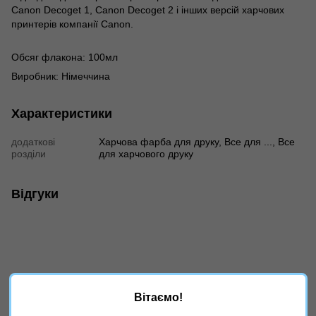
Canon Decoget 1, Canon Decoget 2 і інших версій харчових
принтерів компанії Canon.
Обсяг флакона: 100мл
Виробник: Німеччина
Характеристики
додаткові
Харчова фарба для друку, Все для ..., Все
розділи
для харчового друку
Відгуки
Вітаємо!
Додайте перший відгук