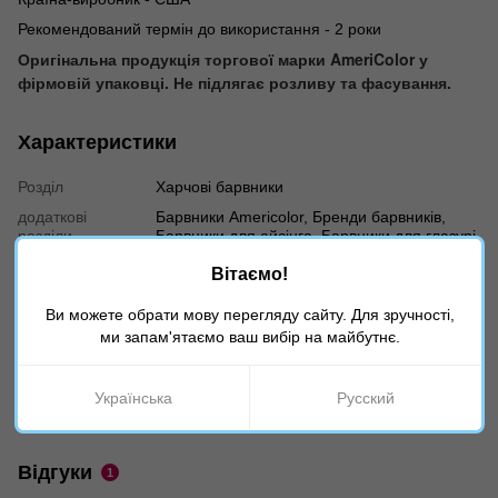
Рекомендований термін до використання - 2 роки
Оригінальна
продукція торгової марки AmeriColor
у
фірмовій упаковці. Не підлягає розливу та фасування.
Характеристики
Розділ
Харчові барвники
додаткові
Барвники Americolor, Бренди барвників,
розділи
Барвники для айсінга, Барвники для глазурі,
Призначення барвників, Все для капкейків,
Вітаємо!
кексів, мафінів, Водорозчинні барвники, Все
для макаронс, Барвники для крему, Гелеві
барвники, Все для ..., Все для пряників і
Ви можете обрати мову перегляду сайту. Для зручності,
печива, Все для тортів, Діоксид титану, Рідкі
ми запам'ятаємо ваш вибір на майбутнє.
барвники, Все для наших рецептів
Бренд
Americolor
Українська
Русский
Вага
21
Відгуки
1