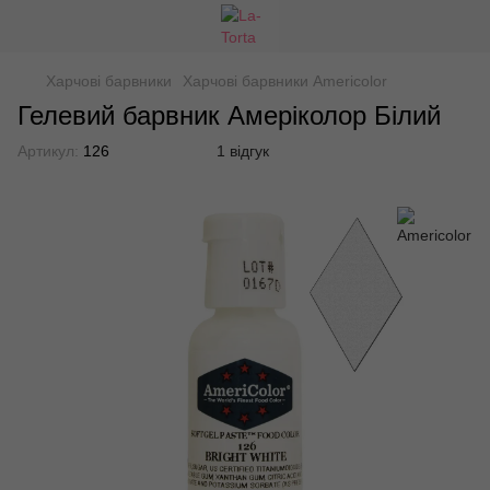
Харчові барвники
Харчові барвники Americolor
Гелевий барвник Амеріколор Білий
Артикул:
126
1 відгук