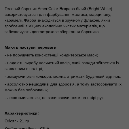
Гелевий барвник AmeriColor Яскраво білий (Bright White)
використовується для фарбування мастики, марципану,
карамелі. Фарба знаходиться в зручному флаконі, який
зроблений з міцних екологічно чистих матеріалів, що
забезпечують довгострокове зберігання барвника.
Мають наступні переваги
- не порушують консистенції кондитерської маси;
- надають виробу насичений колір, який завжди збігається із
заявленим в палітрі;
- змішуючи різні кольори, можна отримати будь-який відтінок;
- абсолютно нешкідливі для здоров'я, а тому застосовувати їх
можна без побоювань;
- легко змивається, не залишаючи плям на шкірі рук.
Характеристики:
Обсяг - 21 гр
Країна-виробник - США