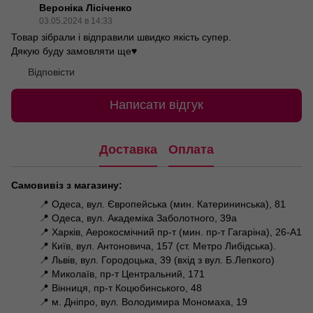
Вероніка Лісіченко
03.05.2024 в 14:33
Товар зібрали і відправили швидко якість супер.
Дякую буду замовляти ще♥️
Відповісти
Написати відгук
Доставка
Оплата
Самовивіз з магазину:
📍 Одеса, вул. Європейська (мин. Катерининська), 81
📍 Одеса, вул. Академіка Заболотного, 39а
📍 Харків, Аерокосмічний пр-т (мин. пр-т Гагаріна), 26-А1
📍 Київ, вул. Антоновича, 157 (ст. Метро Либідська).
📍 Львів, вул. Городоцька, 39 (вхід з вул. Б.Лепкого)
📍 Миколаїв, пр-т Центральний, 171
📍 Вінниця, пр-т Коцюбинського, 48
📍 м. Дніпро, вул. Володимира Мономаха, 19