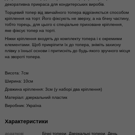
декоративна прикраса для кондитерських виробів.
Торцевий топер від звичайного топера відрізняється способом
кріплення на торт. Його фіксують не зверху, а на бічну частину,
тобто торець, для цього є спеціальне приховане кріплення,
яке фіксує топер на торті.
Ніжки кріплення входять до комплекту топера і є окремими
елементами. Щоб прикріпити їх до топера, зніміть захисну
плівку з їхньої основи і притисніть до будь-якого зручного місця
на звороті топера.
Висота: 7см
Ширина: 10см
Довжина кріплення: 3см (у наборі два кріплення)
Матеріал: дзеркальний пластик
Виробник: Україна
Характеристики
додаткові
Бічні топери, Дзеркальні топери, День