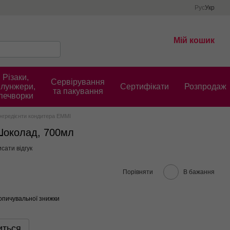
Рус
Укр
Мій кошик
Різаки,
Сервірування
плунжери,
Cертифікати
Розпродаж
та пакування
печворки
Інгредієнти кондитера EMMI
Шоколад, 700мл
сати відгук
Порівняти
В бажання
опичувальної знижки
иться