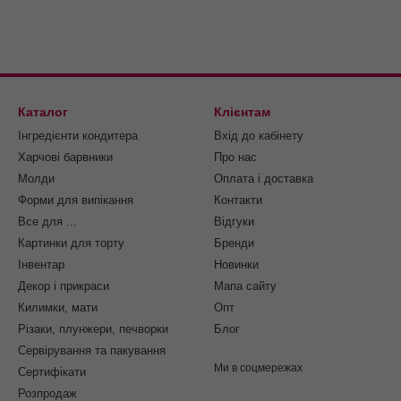
Каталог
Клієнтам
Інгредієнти кондитера
Вхід до кабінету
Харчові барвники
Про нас
Молди
Оплата і доставка
Форми для випікання
Контакти
Все для ...
Відгуки
Картинки для торту
Бренди
Інвентар
Новинки
Декор і прикраси
Мапа сайту
Килимки, мати
Опт
Різаки, плунжери, печворки
Блог
Сервірування та пакування
Ми в соцмережах
Cертифікати
Розпродаж