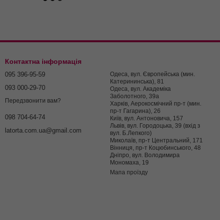
Контактна інформація
095 396-95-59
Одеса, вул. Європейська (мин.
Катерининська), 81
093 000-29-70
Одеса, вул. Академіка
Заболотного, 39а
Передзвонити вам?
Харків, Аерокосмічний пр-т (мин.
пр-т Гагарина), 26
098 704-64-74
Київ, вул. Антоновича, 157
Львів, вул. Городоцька, 39 (вхід з
latorta.com.ua@gmail.com
вул. Б.Лепкого)
Миколаїв, пр-т Центральний, 171
Вінниця, пр-т Коцюбинського, 48
Дніпро, вул. Володимира
Мономаха, 19
Мапа проїзду