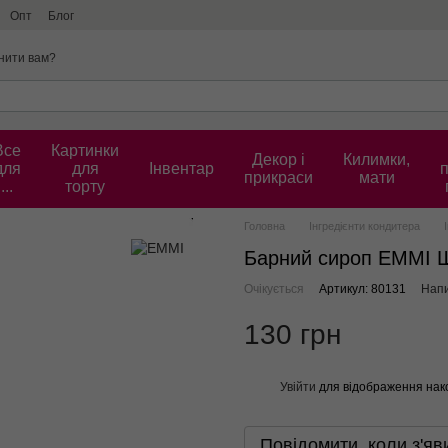
Опт
Блог
нити вам?
Все
Картинки
Декор і
Килимки,
для
для
Інвентар
прикраси
мати
...
торту
Головна
Інгредієнти кондитера
Барний сироп EMMI 
Очікується
Артикул: 80131
Напи
130 грн
Увійти
для відображення нак
%
Повідомити, коли з'яв