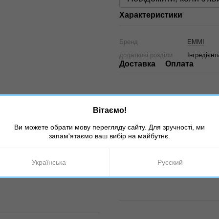
Характеристики
Бренд
EMMI
додаткові розділи
Інгредієнт
Доставка
Оплата
Вітаємо!
Ви можете обрати мову перегляду сайту. Для зручності, ми
запам'ятаємо ваш вибір на майбутнє.
Українська
Русский