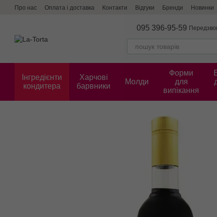
Перейти до основного контенту
Про нас
Оплата і доставка
Контакти
Відгуки
Бренди
Новинки
095 396-95-59
Передзво
Форми
Інгредієнти
Харчові
Молди
для
кондитера
барвники
випікання