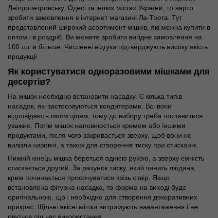
Дніпропетровську, Одесі та інших містах України, то варто
зробити замовлення в інтернет магазині Ла-Торта. Тут
представлений широкий асортимент мішків, які можна купити в
оптом і в роздріб. Ви можете зробити вигідне замовлення на
100 шт. и більше. Численні відгуки підтверджують високу якість
продукції
Як користуватися одноразовими мішками для
десертів?
На мішок необхідно встановити насадку. Є кілька типів
насадок, які застосовуються кондитерами. Всі вони
відповідають своїм цілям, тому до вибору треба поставитися
уважно. Потім мішок наповнюється кремом або іншими
продуктами, після чого закривається зверху, щоб вони не
вилізли назовні, а також для створення тиску при стисканні.
Нижній кінець мішка береться однією рукою, а зверху ємність
стискається другий. За рахунок тиску, який чинить людина,
крем починається просочуватися крізь отвір. Якщо
встановлена фігурна насадка, то форма на виході буде
оригінальною, що і необхідно для створення декоративних
прикрас. Щільні якісні мішки витримують навантаження і не
рвуться під час використання.