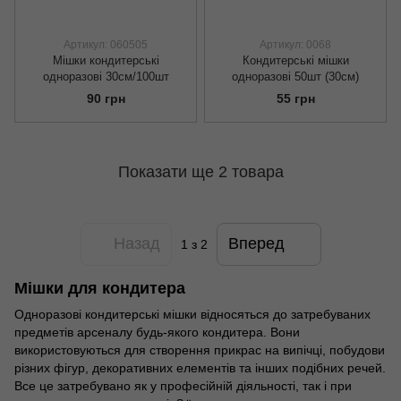
Артикул: 060505
Артикул: 0068
Мішки кондитерські
Кондитерські мішки
одноразові 30см/100шт
одноразові 50шт (30см)
90 грн
55 грн
Показати ще 2 товара
Назад
Вперед
1
з 2
Мішки для кондитера
Одноразові кондитерські мішки відносяться до затребуваних
предметів арсеналу будь-якого кондитера. Вони
використовуються для створення прикрас на випічці, побудови
різних фігур, декоративних елементів та інших подібних речей.
Все це затребувано як у професійній діяльності, так і при