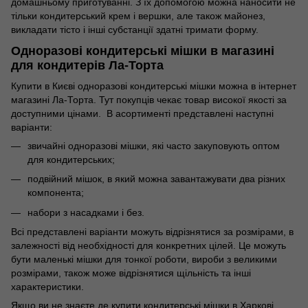
домашньому приготуванні. З їх допомогою можна наносити не
тільки кондитерський крем і вершки, але також майонез,
викладати тісто і інші субстанції здатні тримати форму.
Одноразові кондитерські мішки в магазині
для кондитерів Ла-Торта
Купити в Києві одноразові кондитерські мішки можна в інтернет
магазині Ла-Торта. Тут покупців чекає товар високої якості за
доступними цінами. В асортименті представлені наступні
варіанти:
звичайні одноразові мішки, які часто закуповують оптом
для кондитерських;
подвійний мішок, в який можна завантажувати два різних
компонента;
набори з насадками і без.
Всі представлені варіанти можуть відрізнятися за розмірами, в
залежності від необхідності для конкретних цілей. Це можуть
бути маленькі мішки для тонкої роботи, вироби з великими
розмірами, також може відрізнятися щільність та інші
характеристики.
Якщо ви не знаєте де купити кондитерські мішки в Харкові,