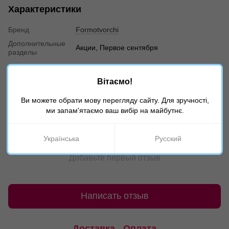
Характеристики
Бренд
Formotvorchi
Дополнительные
Акции, Первое сентября
разделы
Отзывы
Вітаємо!
Ви можете обрати мову перегляду сайту. Для зручності,
ми запам'ятаємо ваш вибір на майбутнє.
Українська
Русский
Добавьте первый отзыв
Написать отзыв
Доставка
Оплата