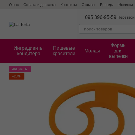
Перейти к основному контенту
О нас
Оплата и доставка
Контакты
Отзывы
Бренды
Новинки
095 396-95-59
Перезвон
Формы
Ингредиенты
Пищевые
Молды
для
кондитера
красители
выпечки
АКЦИЯ 🔥
−20%