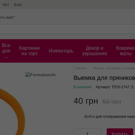
Опт
Блог
ить вам?
Все
Картинки
Декор и
Коврики
для
Инвентарь
на торт
украшения
маты
...
Главная
Резаки, плунжеры, пэчвор
Выемка для пряников
В наличии
Артикул: Т070-2747::3
40 грн
50 грн
Войти
для отображения нако
%
Купить