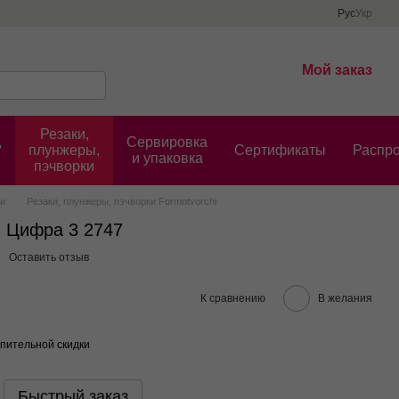
Рус
Укр
Мой заказ
Резаки,
,
Сервировка
плунжеры,
Cертификаты
Распр
и упаковка
пэчворки
ки
Резаки, плунжеры, пэчворки Formotvorchi
 Цифра 3 2747
Оставить отзыв
К сравнению
В желания
пительной скидки
Быстрый заказ