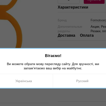
Характеристики
Бренд
Formotvorc
Дополнительные
Акции, Рез
разделы
Резаки, п
Доставка
Оплата
Вітаємо!
Ви можете обрати мову перегляду сайту. Для зручності, ми
запам'ятаємо ваш вибір на майбутнє.
Українська
Русский