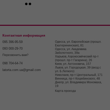
Контактная информация
095 396-95-59
Одесса, ул. Европейская (прошл.
Екатерининская), 81
093 000-29-70
Одесса, ул. Академика
Заболотного, 39а
Перезвонить вам?
Харьков, Аэрокосми́ческий пр-т
(прошл. пр-т Гагарина), 26
098 704-64-74
Киев, ул. Антоновича, 157
Львов, ул. Городоцкая, 39 (вход с
latorta.com.ua@gmail.com
ул. Б.Лепкого)
Николаев, пр-т Центральный, 171
Винница, пр-т Коцюбинского, 48
Днепр, ул. Владимира Мономаха,
19
Карта проезда