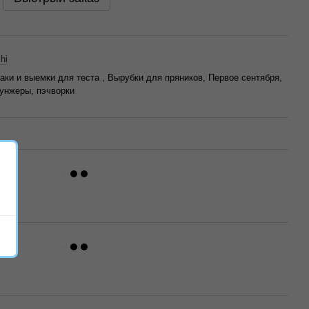
hi
аки и выемки для теста , Вырубки для пряников, Первое сентября,
лунжеры, пэчворки